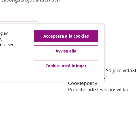
vbryta avtalet
ng av
Acceptera alla cookies
n,
nsatser,
Avvisa alla
vidaXL
gram
Om vidaXL
Cookie-inställningar
r vidaXL
Allmänna villkor Säljare vidaX
ingssamarbete
Integritetspolicy
Cookiepolicy
Prioriterade leveransvillkor
Cookie-inställningar
Jobba på vidaXL
Säkerhet
EU Ansvarig person
Policyn för EPR
Tillgänglighetspolicy