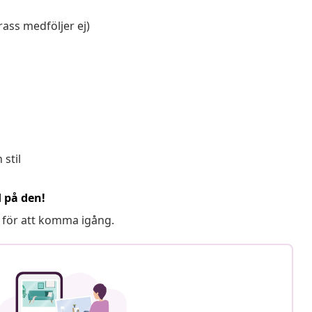
rass medföljer ej)
stil
d på den!
 för att komma igång.