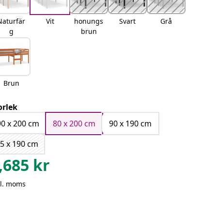
Naturfär
Vit
honungs
Svart
Grå
g
brun
Brun
orlek
90 x 200 cm
80 x 200 cm
90 x 190 cm
5 x 190 cm
,685
kr
kl. moms