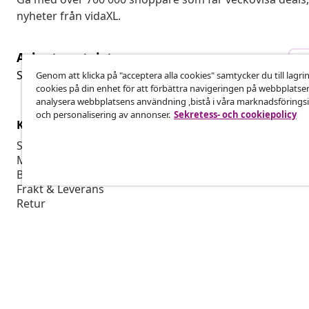
nyheter från vidaXL.
Avbryta avtalet
A
Skicka in en begäran om uttag för din beställning.
Genom att klicka på "acceptera alla cookies" samtycker du till lagri
cookies på din enhet för att förbättra navigeringen på webbplatse
analysera webbplatsens användning ,bistå i våra marknadsföringsi
och personalisering av annonser.
Sekretess- och cookiepolicy
Kundservice
Företag
Spåra din beställning
Affiliate-pro
Mitt konto
Producera fö
Betalning
Marknadsför
Frakt & Leverans
Retur
Produktinformation
Beställ