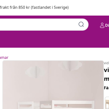
 frakt från 850 kr (fastlandet i Sverige)
D
amar
vi
v
m
Fä