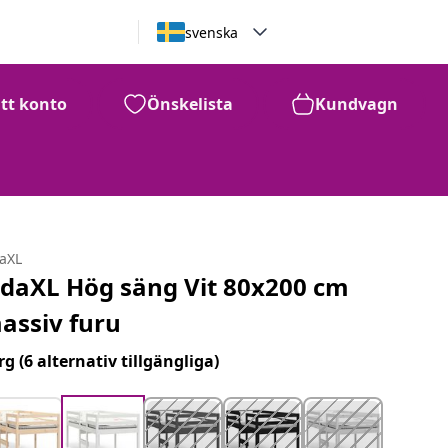
svenska
itt konto
Önskelista
Kundvagn
daXL
idaXL Hög säng Vit 80x200 cm
assiv furu
rg
(6 alternativ tillgängliga)