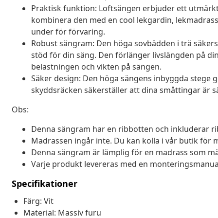
Praktisk funktion: Loftsängen erbjuder ett utmärkt 
kombinera den med en cool lekgardin, lekmadrass
under för förvaring.
Robust sängram: Den höga sovbädden i trä säkerstäl
stöd för din säng. Den förlänger livslängden på 
belastningen och vikten på sängen.
Säker design: Den höga sängens inbyggda stege gör
skyddsräcken säkerställer att dina småttingar är 
Obs:
Denna sängram har en ribbotten och inkluderar ri
Madrassen ingår inte. Du kan kolla i vår butik fö
Denna sängram är lämplig för en madrass som mät
Varje produkt levereras med en monteringsmanual 
Specifikationer
Färg: Vit
Material: Massiv furu