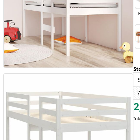
St
7
2
In