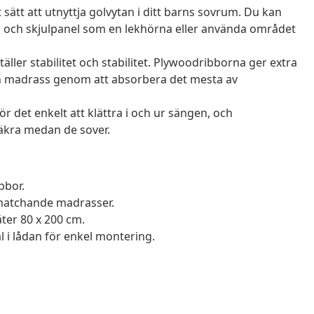
sätt att utnyttja golvytan i ditt barns sovrum. Du kan
 och skjulpanel som en lekhörna eller använda området
ler stabilitet och stabilitet. Plywoodribborna ger extra
din madrass genom att absorbera det mesta av
 det enkelt att klättra i och ur sängen, och
säkra medan de sover.
bbor.
r matchande madrasser.
er 80 x 200 cm.
i lådan för enkel montering.