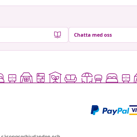
Chatta med oss
s, säsongserbjudanden och