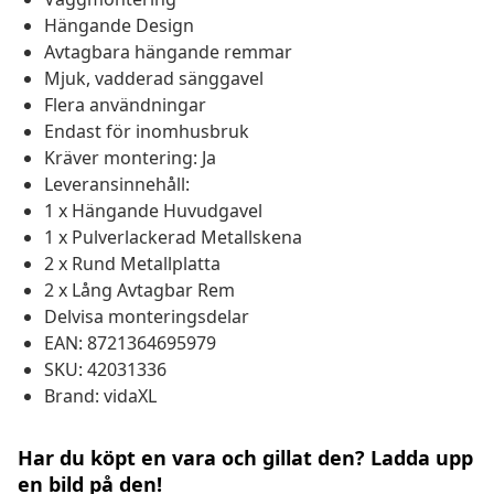
Hängande Design
Avtagbara hängande remmar
Mjuk, vadderad sänggavel
Flera användningar
Endast för inomhusbruk
Kräver montering: Ja
Leveransinnehåll:
1 x Hängande Huvudgavel
1 x Pulverlackerad Metallskena
2 x Rund Metallplatta
2 x Lång Avtagbar Rem
Delvisa monteringsdelar
EAN: 8721364695979
SKU: 42031336
Brand: vidaXL
Har du köpt en vara och gillat den? Ladda upp
en bild på den!