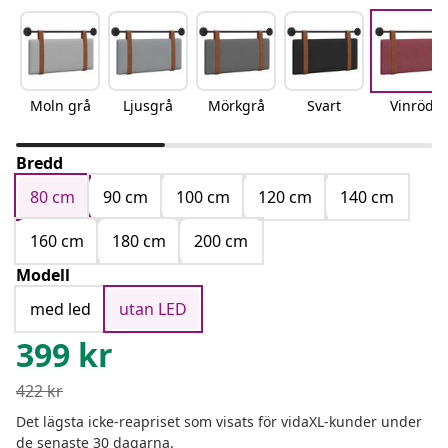
Moln grå
Ljusgrå
Mörkgrå
Svart
Vinröd
Bredd
80 cm
90 cm
100 cm
120 cm
140 cm
160 cm
180 cm
200 cm
Modell
med led
utan LED
399
kr
422
kr
Det lägsta icke-reapriset som visats för vidaXL-kunder under
de senaste 30 dagarna.