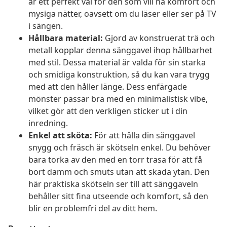
är ett perfekt val för den som vill ha komfort och
mysiga nätter, oavsett om du läser eller ser på TV
i sängen.
Hållbara material:
Gjord av konstruerat trä och
metall kopplar denna sänggavel ihop hållbarhet
med stil. Dessa material är valda för sin starka
och smidiga konstruktion, så du kan vara trygg
med att den håller länge. Dess enfärgade
mönster passar bra med en minimalistisk vibe,
vilket gör att den verkligen sticker ut i din
inredning.
Enkel att sköta:
För att hålla din sänggavel
snygg och fräsch är skötseln enkel. Du behöver
bara torka av den med en torr trasa för att få
bort damm och smuts utan att skada ytan. Den
här praktiska skötseln ser till att sänggaveln
behåller sitt fina utseende och komfort, så den
blir en problemfri del av ditt hem.