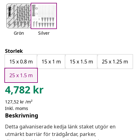
Grön
Silver
Storlek
15 x 0.8 m
15 x 1 m
15 x 1.5 m
25 x 1.25 m
25 x 1.5 m
4,782
kr
127,52 kr /m²
Inkl. moms
Beskrivning
Detta galvaniserade kedja länk staket utgör en
utmärkt barriär för trädgårdar, parker,