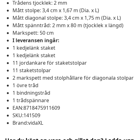
Trådens tjocklek: 2 mm
Mått stolpe: 3,4 cm x 1,67 m (Dia. x L)
Mått diagonal stolpe: 3,4 cm x 1,75 m (Dia. x L)
Mått spänntråd: 2 mm x 80 m (tjocklek x längd)
Markspett: 50 cm
I leveransen ingår:
1 kedjelänk staket
1 kedjelänk staket
11 jordankare för staketstolpar
11 staketstolpar
2 markspett med stolphållare för diagonala stolpar
1 övre tråd
1 bindningstråd
1 trådspännare
EAN:8718475911609
SKU:141509
Brand:vidaXL