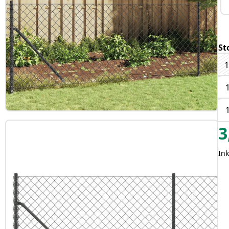
St
1
3
In