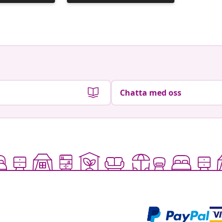
publicerat
publicer
av
av
Chatta med oss