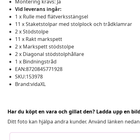
Montering krävs: Ja
Vid leverans ingår:
1 x Rulle med flätverksstängsel
11 x Staketstolpar med stolplock och trådklamrar
2 x Stödstolpe
11 x Rakt markspett
2 x Markspett stödstolpe
2 x Diagonal stödstolphållare
1 x Bindningstråd
EAN:8720845771928
SKU:153978
Brand:vidaXL
Har du köpt en vara och gillat den? Ladda upp en bil
Ditt foto kan hjälpa andra kunder. Använd länken nedan