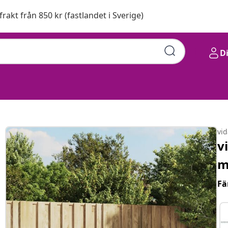
 frakt från 850 kr (fastlandet i Sverige)
D
vi
v
m
Fä