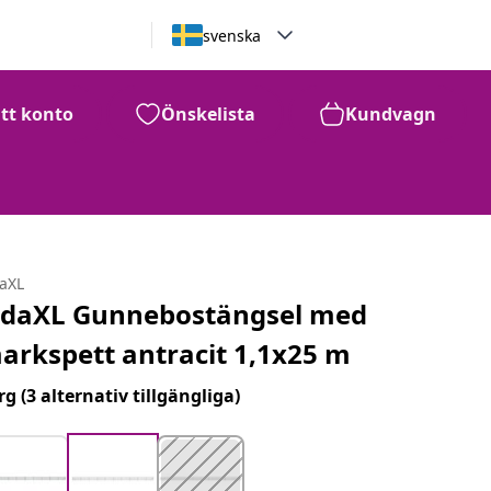
svenska
itt konto
Önskelista
Kundvagn
daXL
idaXL Gunnebostängsel med
arkspett antracit 1,1x25 m
rg
(3 alternativ tillgängliga)