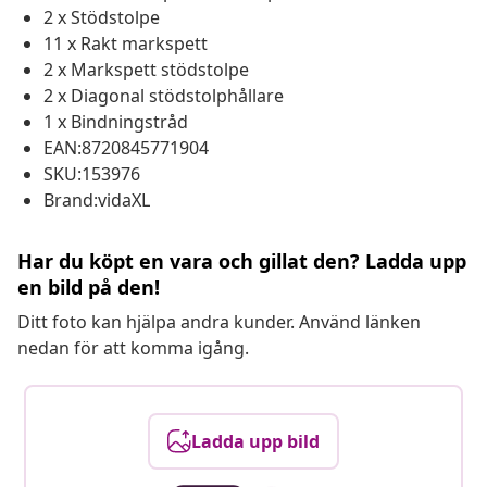
2 x Stödstolpe
11 x Rakt markspett
2 x Markspett stödstolpe
2 x Diagonal stödstolphållare
1 x Bindningstråd
EAN:8720845771904
SKU:153976
Brand:vidaXL
Har du köpt en vara och gillat den? Ladda upp
en bild på den!
Ditt foto kan hjälpa andra kunder. Använd länken
nedan för att komma igång.
Ladda upp bild