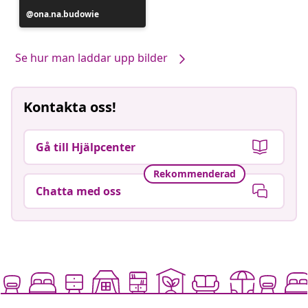
Inlägg
ona.na.budowie
publicerat
av
Se hur man laddar upp bilder
Kontakta oss!
Gå till Hjälpcenter
Rekommenderad
Chatta med oss