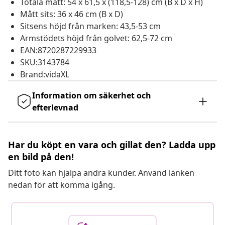
Totala mått: 54 x 61,5 x (118,5-128) cm (B x D x H)
Mått sits: 36 x 46 cm (B x D)
Sitsens höjd från marken: 43,5-53 cm
Armstödets höjd från golvet: 62,5-72 cm
EAN:8720287229933
SKU:3143784
Brand:vidaXL
Information om säkerhet och
efterlevnad
Har du köpt en vara och gillat den? Ladda upp
en bild på den!
Ditt foto kan hjälpa andra kunder. Använd länken
nedan för att komma igång.