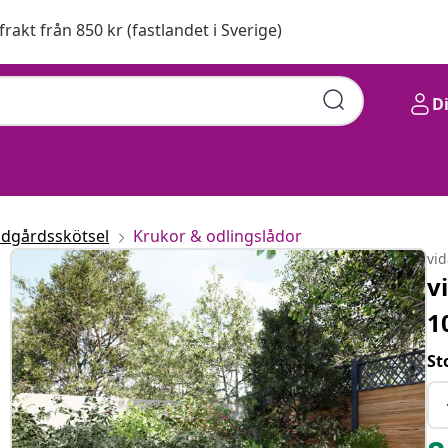
 frakt från 850 kr (fastlandet i Sverige)
D
ädgårdsskötsel
Krukor & odlingslådor
vi
v
1
St