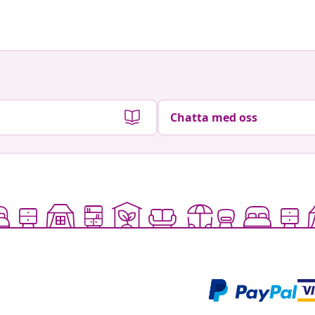
av
av
Chatta med oss