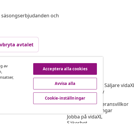
s, säsongserbjudanden och
vbryta avtalet
ng av
Acceptera alla cookies
vidaXL
n,
nsatser,
gram
Om vidaXL
Avvisa alla
r vidaXL
Allmänna villkor Säljare vidaX
ingssamarbete
Integritetspolicy
Cookiepolicy
Cookie-inställningar
Prioriterade leveransvillkor
Cookie-inställningar
Jobba på vidaXL
Säkerhet
EU Ansvarig person