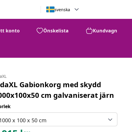
svenska
itt konto
Önskelista
Kundvagn
daXL
idaXL Gabionkorg med skydd
000x100x50 cm galvaniserat järn
orlek
1000 x 100 x 50 cm