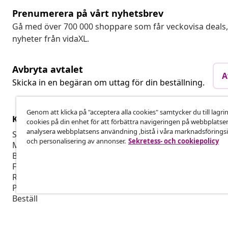
Prenumerera på vårt nyhetsbrev
Gå med över 700 000 shoppare som får veckovisa deal
nyheter från vidaXL.
Avbryta avtalet
A
Skicka in en begäran om uttag för din beställning.
Genom att klicka på "acceptera alla cookies" samtycker du till lagri
Kundservice
Företag
cookies på din enhet för att förbättra navigeringen på webbplatse
analysera webbplatsens användning ,bistå i våra marknadsföringsi
Spåra din beställning
Affiliate-pro
och personalisering av annonser.
Sekretess- och cookiepolicy
Mitt konto
Producera fö
Betalning
Marknadsför
Frakt & Leverans
Retur
Produktinformation
Beställ