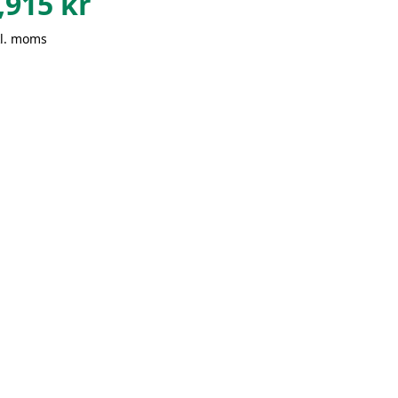
,915
kr
kl. moms