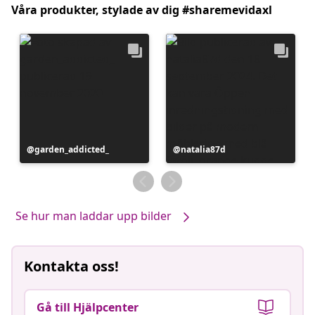
Våra produkter, stylade av dig #sharemevidaxl
Inlägg
garden_addicted_
Inlägg
natalia87d
publicerat
publicerat
av
av
Se hur man laddar upp bilder
Kontakta oss!
Gå till Hjälpcenter