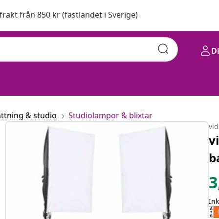
 frakt från 850 kr (fastlandet i Sverige)
D
ättning & studio
Studiolampor & blixtar
vi
v
b
3
In