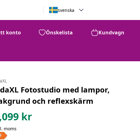
svenska
itt konto
Önskelista
Kundvagn
daXL
idaXL Fotostudio med lampor,
akgrund och reflexskärm
,099
kr
kl. moms