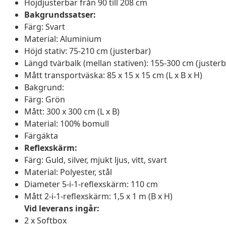
Höjdjusterbar från 90 till 208 cm
Bakgrundssatser:
Färg: Svart
Material: Aluminium
Höjd stativ: 75-210 cm (justerbar)
Längd tvärbalk (mellan stativen): 155-300 cm (justerb
Mått transportväska: 85 x 15 x 15 cm (L x B x H)
Bakgrund:
Färg: Grön
Mått: 300 x 300 cm (L x B)
Material: 100% bomull
Färgäkta
Reflexskärm:
Färg: Guld, silver, mjukt ljus, vitt, svart
Material: Polyester, stål
Diameter 5-i-1-reflexskärm: 110 cm
Mått 2-i-1-reflexskärm: 1,5 x 1 m (B x H)
Vid leverans ingår:
2 x Softbox