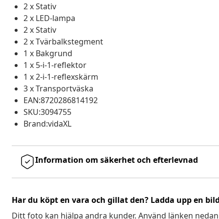
2 x Stativ
2 x LED-lampa
2 x Stativ
2 x Tvärbalkstegment
1 x Bakgrund
1 x 5-i-1-reflektor
1 x 2-i-1-reflexskärm
3 x Transportväska
EAN:8720286814192
SKU:3094755
Brand:vidaXL
Information om säkerhet och efterlevnad
Har du köpt en vara och gillat den? Ladda upp en bil
Ditt foto kan hjälpa andra kunder. Använd länken nedan