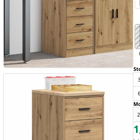
St
Mo
2
1