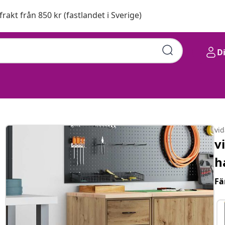
 frakt från 850 kr (fastlandet i Sverige)
D
vi
v
h
Fä