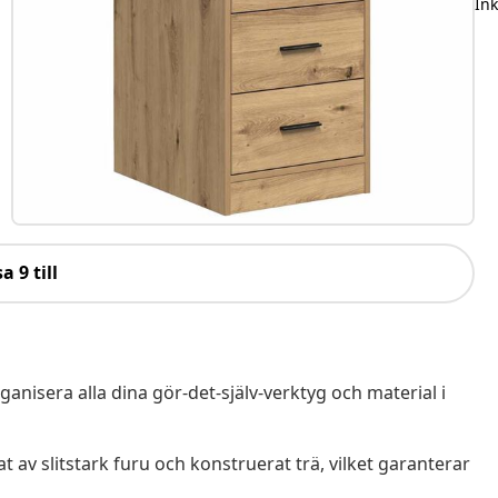
In
a 9 till
anisera alla dina gör-det-själv-verktyg och material i
t av slitstark furu och konstruerat trä, vilket garanterar