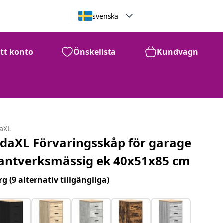
svenska
itt konto
Önskelista
Kundvagn
daXL
idaXL Förvaringsskåp för garage
antverksmässig ek 40x51x85 cm
rg
(9 alternativ tillgängliga)