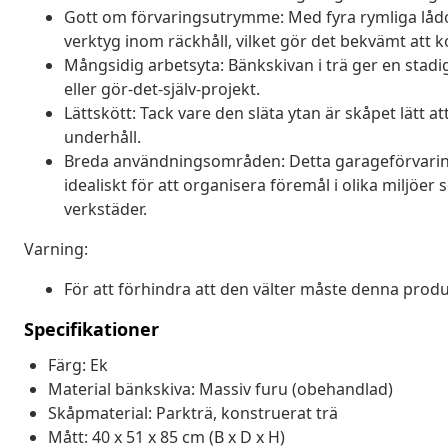
Gott om förvaringsutrymme: Med fyra rymliga lådor
verktyg inom räckhåll, vilket gör det bekvämt att k
Mångsidig arbetsyta: Bänkskivan i trä ger en stadig 
eller gör-det-själv-projekt.
Lättskött: Tack vare den släta ytan är skåpet lätt 
underhåll.
Breda användningsområden: Detta garageförvaring
idealiskt för att organisera föremål i olika miljöer s
verkstäder.
Varning:
För att förhindra att den välter måste denna pr
Specifikationer
Färg: Ek
Material bänkskiva: Massiv furu (obehandlad)
Skåpmaterial: Parkträ, konstruerat trä
Mått: 40 x 51 x 85 cm (B x D x H)