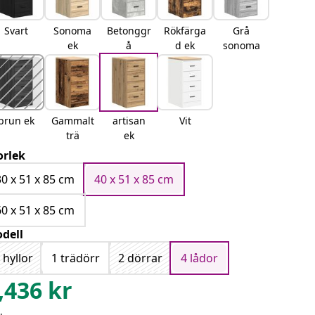
Svart
Sonoma
Betonggr
Rökfärga
Grå
ek
å
d ek
sonoma
brun ek
Gammalt
artisan
Vit
trä
ek
orlek
30 x 51 x 85 cm
40 x 51 x 85 cm
60 x 51 x 85 cm
dell
 hyllor
1 trädörr
2 dörrar
4 lådor
,436
kr