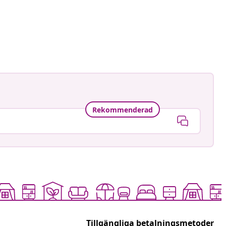
Rekommenderad
Tillgängliga betalningsmetoder