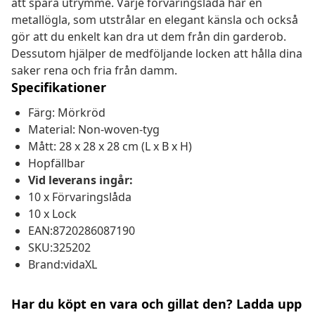
att spara utrymme. Varje förvaringslåda har en
metallögla, som utstrålar en elegant känsla och också
gör att du enkelt kan dra ut dem från din garderob.
Dessutom hjälper de medföljande locken att hålla dina
saker rena och fria från damm.
Specifikationer
Färg: Mörkröd
Material: Non-woven-tyg
Mått: 28 x 28 x 28 cm (L x B x H)
Hopfällbar
Vid leverans ingår:
10 x Förvaringslåda
10 x Lock
EAN:8720286087190
SKU:325202
Brand:vidaXL
Har du köpt en vara och gillat den? Ladda upp