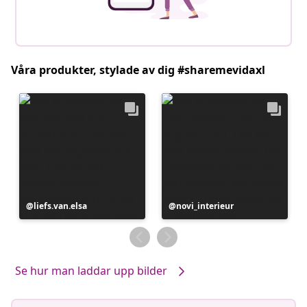
Våra produkter, stylade av dig #sharemevidaxl
Inlägg
liefs.van.elsa
Inlägg
novi_interieur
publicerat
publicerat
av
av
Se hur man laddar upp bilder