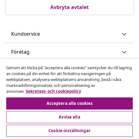
Avbryta avtalet
Kundservice
Företag
Genom att klicka på "acceptera alla cookies" samtycker du till lagring
vidaXL
av cookies på din enhet för att förbättra navigeringen på
webbplatsen, analysera webbplatsens användning ,bistå i våra
marknadsföringsinsatser, och personalisering av
Upptäck mer
annonser.
Sekretess- och cookiepolicy
Acceptera alla cookies
Avvisa alla
Cookie-inställningar
© 2008-2026 vidaXL www.vidaxl.se är en webbshop från