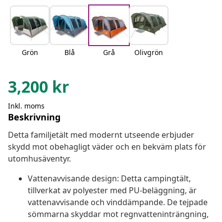
Grön
Blå
Grå
Olivgrön
3,200
kr
Inkl. moms
Beskrivning
Detta familjetält med modernt utseende erbjuder
skydd mot obehagligt väder och en bekväm plats för
utomhusäventyr.
Vattenavvisande design: Detta campingtält,
tillverkat av polyester med PU-beläggning, är
vattenavvisande och vinddämpande. De tejpade
sömmarna skyddar mot regnvatteninträngning,