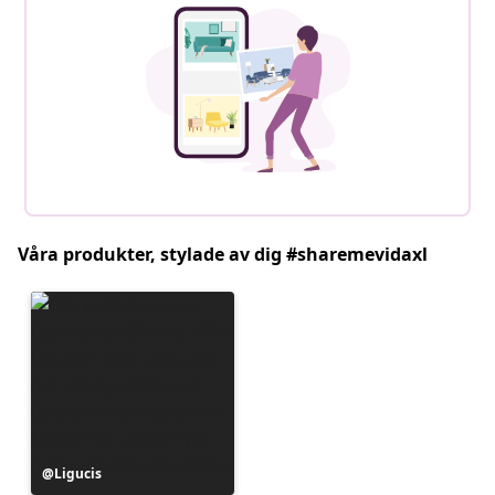
Våra produkter, stylade av dig #sharemevidaxl
Inlägg
Ligucis
publicerat