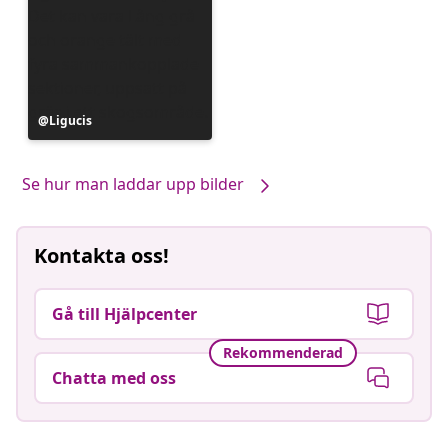
Inlägg
Ligucis
publicerat
av
Se hur man laddar upp bilder
Kontakta oss!
Gå till Hjälpcenter
Rekommenderad
Chatta med oss