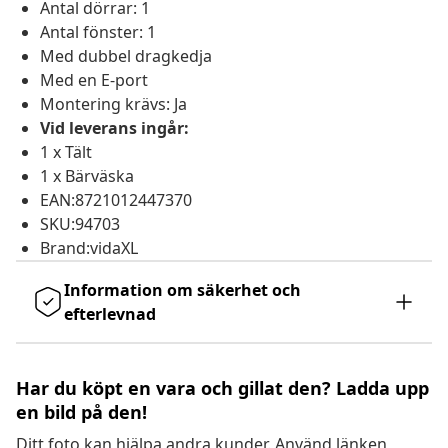
Antal dörrar: 1
Antal fönster: 1
Med dubbel dragkedja
Med en E-port
Montering krävs: Ja
Vid leverans ingår:
1 x Tält
1 x Bärväska
EAN:8721012447370
SKU:94703
Brand:vidaXL
Information om säkerhet och
efterlevnad
Har du köpt en vara och gillat den? Ladda upp
en bild på den!
Ditt foto kan hjälpa andra kunder. Använd länken