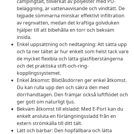
campingtält, tillverkat av polyester med PU-
beläggning, är vattenavvisande och vindtätt. De
tejpade sömmarna minskar effektivt infiltration
av regnvatten, medan det kraftiga golvduken
hjälper till att bibehålla en torr och bekväm
insida.
Enkel uppsättning och nedtagning: Att sätta upp
och ta ner tältet är hur enkelt som helst tack vare
de mycket flexibla och lätta glasfiberstängerna
och det praktiska stift-och-ring-
kopplingssystemet.
Enkel åtkomst: Blixtlåsdörren ger enkel åtkomst.
Du kan rulla upp den och säkra den med
dörrhandtagen. Den främjar också luftflödet och
ger gott om naturligt ljus.
Bekväm åtkomst till elsladd: Med E-Port kan du
enkelt ansluta en förlängningssladd från en
extern strömkälla till ditt tält.
Lätt och bärbar: Den hopfällbara och lätta