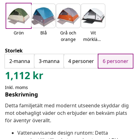
Grön
Blå
Grå och
Vit
orange
mörklägg
ning
Storlek
2-manna
3-manna
4 personer
6 personer
1,112
kr
Inkl. moms
Beskrivning
Detta familjetält med modernt utseende skyddar dig
mot obehagligt väder och erbjuder en bekväm plats
för äventyr överallt.
Vattenavvisande design runtom: Detta