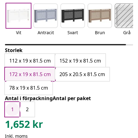
Vit
Antracit
Svart
Brun
Grå
Storlek
112 x 19 x 81.5 cm
152 x 19 x 81.5 cm
172 x 19 x 81.5 cm
205 x 20.5 x 81.5 cm
78 x 19 x 81.5 cm
Antal i förpackningAntal per paket
1
2
1,652
kr
Inkl. moms