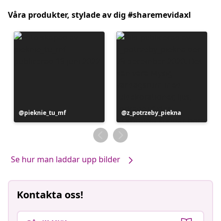
Våra produkter, stylade av dig #sharemevidaxl
Inlägg
pieknie_tu_mf
Inlägg
z_potrzeby_piekna
publicerat
publicerat
av
av
Se hur man laddar upp bilder
Kontakta oss!