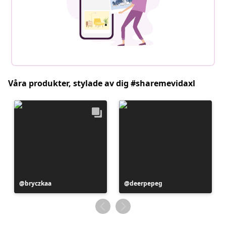
Våra produkter, stylade av dig #sharemevidaxl
Inlägg
bryczkaa
Inlägg
deerpepeg
publicerat
publicerat
av
av