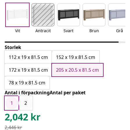
Vit
Antracit
Svart
Brun
Grå
Storlek
112 x 19 x 81.5 cm
152 x 19 x 81.5 cm
172 x 19 x 81.5 cm
205 x 20.5 x 81.5 cm
78 x 19 x 81.5 cm
Antal i förpackningAntal per paket
1
2
2,042
kr
2,446
kr