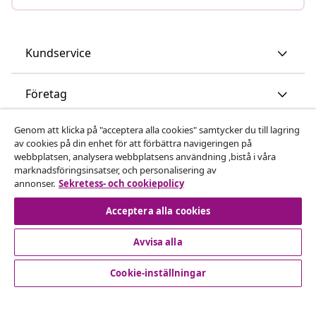
Kundservice
Företag
Genom att klicka på "acceptera alla cookies" samtycker du till lagring
vidaXL
av cookies på din enhet för att förbättra navigeringen på
webbplatsen, analysera webbplatsens användning ,bistå i våra
marknadsföringsinsatser, och personalisering av
Upptäck mer
annonser.
Sekretess- och cookiepolicy
Acceptera alla cookies
Avvisa alla
Cookie-inställningar
© 2008-2026 vidaXL www.vidaxl.se är en webbshop från
vidaXL Marketplace International B.V.