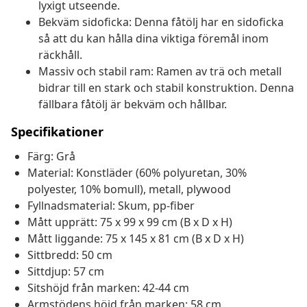
lyxigt utseende.
Bekväm sidoficka: Denna fåtölj har en sidoficka
så att du kan hålla dina viktiga föremål inom
räckhåll.
Massiv och stabil ram: Ramen av trä och metall
bidrar till en stark och stabil konstruktion. Denna
fällbara fåtölj är bekväm och hållbar.
Specifikationer
Färg: Grå
Material: Konstläder (60% polyuretan, 30%
polyester, 10% bomull), metall, plywood
Fyllnadsmaterial: Skum, pp-fiber
Mått upprätt: 75 x 99 x 99 cm (B x D x H)
Mått liggande: 75 x 145 x 81 cm (B x D x H)
Sittbredd: 50 cm
Sittdjup: 57 cm
Sitshöjd från marken: 42-44 cm
Armstödens höjd från marken: 58 cm