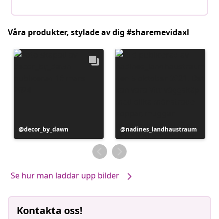
Våra produkter, stylade av dig #sharemevidaxl
Inlägg
decor_by_dawn
Inlägg
nadines_landhaustraum
publicerat
publicerat
av
av
Se hur man laddar upp bilder
Kontakta oss!