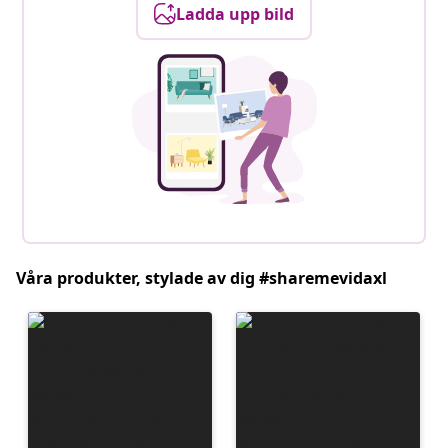
Ladda upp bild
Våra produkter, stylade av dig #sharemevidaxl