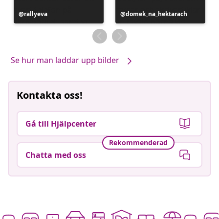
Inlägg
rallyeva
Inlägg
domek_na_hektarach
publicerat
publicerat
av
av
Se hur man laddar upp bilder
Kontakta oss!
Gå till Hjälpcenter
Rekommenderad
Chatta med oss