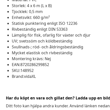
Storlek: 4 x 6 m (L x B)
Tjocklek: 0,5 mm
Enhetsvikt: 660 g/m²
Statisk punktering enligt ISO 12236
Rivbeständig enligt DIN 53363
Lämplig för fisk, ofarlig för växter och djur
UV; svetssöm och köldbeständig
Svullnads-; röd- och åldringsbeständig
Mycket elastisk och rivbeständig
Montering krävs: Nej
EAN:8720286299852
SKU:148952
Brand:vidaXL
Har du köpt en vara och gillat den? Ladda upp en bil
Ditt foto kan hjälpa andra kunder. Använd länken nedan