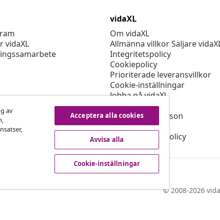
vidaXL
gram
Om vidaXL
r vidaXL
Allmänna villkor Säljare vidaX
ingssamarbete
Integritetspolicy
Cookiepolicy
Prioriterade leveransvillkor
Cookie-inställningar
Jobba på vidaXL
Säkerhet
ng av
EU Ansvarig person
Acceptera alla cookies
n,
Policyn för EPR
nsatser,
Tillgänglighetspolicy
Avvisa alla
Cookie-inställningar
© 2008-2026 vida