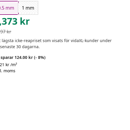
0.5 mm
1 mm
,373
kr
497
kr
 lägsta icke-reapriset som visats för vidaXL-kunder under
 senaste 30 dagarna.
sparar 124.00 kr (- 8%)
21 kr /m²
kl. moms