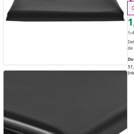
1
1,
Det
de
Du 
57,
In