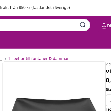
 frakt från 850 kr (fastlandet i Sverige)
D
r
Tillbehör till fontäner & dammar
vi
v
0
St
Tj