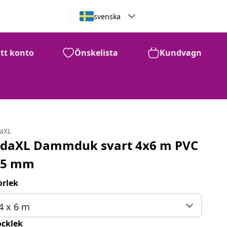
svenska
itt konto
Önskelista
Kundvagn
daXL
idaXL Dammduk svart 4x6 m PVC
,5 mm
orlek
4 x 6 m
ocklek