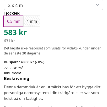
2 x 4 m
Tjocklek
0.5 mm
1 mm
583
kr
631
kr
Det lägsta icke-reapriset som visats för vidaXL-kunder under
de senaste 30 dagarna.
Du sparar 48.00 kr (- 8%)
72,88 kr /m²
Inkl. moms
Beskrivning
Denna dammduk är en utmärkt bas för att bygga ditt
personliga dammsystem i din trädgård eller var som
helst på din fastighet.