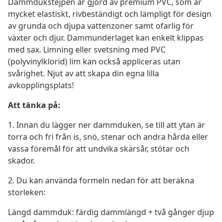
Dammdukstejpen är gjord av premium PVC, som är
mycket elastiskt, rivbeständigt och lämpligt för design
av grunda och djupa vattenzoner samt ofarlig för
växter och djur. Dammunderlaget kan enkelt klippas
med sax. Limning eller svetsning med PVC
(polyvinylklorid) lim kan också appliceras utan
svårighet. Njut av att skapa din egna lilla
avkopplingsplats!
Att tänka på:
1. Innan du lägger ner dammduken, se till att ytan är
torra och fri från is, snö, stenar och andra hårda eller
vassa föremål för att undvika skärsår, stötar och
skador.
2. Du kan använda formeln nedan för att beräkna
storleken:
Längd dammduk: färdig dammlängd + två gånger djup