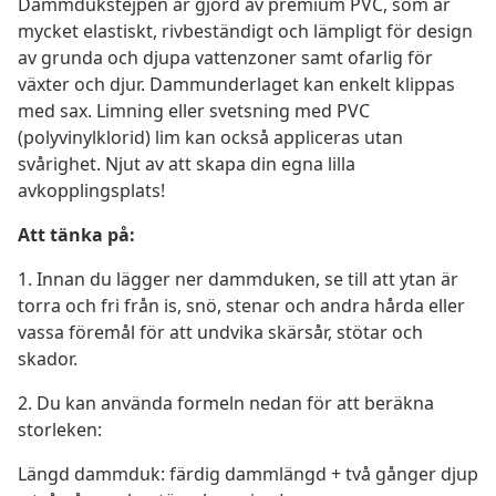
Dammdukstejpen är gjord av premium PVC, som är
mycket elastiskt, rivbeständigt och lämpligt för design
av grunda och djupa vattenzoner samt ofarlig för
växter och djur. Dammunderlaget kan enkelt klippas
med sax. Limning eller svetsning med PVC
(polyvinylklorid) lim kan också appliceras utan
svårighet. Njut av att skapa din egna lilla
avkopplingsplats!
Att tänka på:
1. Innan du lägger ner dammduken, se till att ytan är
torra och fri från is, snö, stenar och andra hårda eller
vassa föremål för att undvika skärsår, stötar och
skador.
2. Du kan använda formeln nedan för att beräkna
storleken:
Längd dammduk: färdig dammlängd + två gånger djup