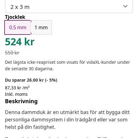
2 x 3 m
Tjocklek
0.5 mm
1 mm
524
kr
550
kr
Det lägsta icke-reapriset som visats för vidaXL-kunder under
de senaste 30 dagarna.
Du sparar 26.00 kr (- 5%)
87,33 kr /m²
Inkl. moms
Beskrivning
Denna dammduk är en utmärkt bas för att bygga ditt
personliga dammsystem i din trädgård eller var som
helst på din fastighet.