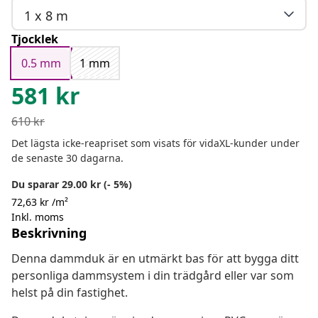
1 x 8 m
Tjocklek
0.5 mm
1 mm
581
kr
610
kr
Det lägsta icke-reapriset som visats för vidaXL-kunder under
de senaste 30 dagarna.
Du sparar 29.00 kr (- 5%)
72,63 kr /m²
Inkl. moms
Beskrivning
Denna dammduk är en utmärkt bas för att bygga ditt
personliga dammsystem i din trädgård eller var som
helst på din fastighet.