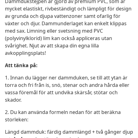
Dammdukstejpen är gjord av premium PVC, som är
mycket elastiskt, rivbeständigt och lämpligt för design
av grunda och djupa vattenzoner samt ofarlig för
växter och djur. Dammunderlaget kan enkelt klippas
med sax. Limning eller svetsning med PVC
(polyvinylklorid) lim kan också appliceras utan
svårighet. Njut av att skapa din egna lilla
avkopplingsplats!
Att tänka på:
1. Innan du lägger ner dammduken, se till att ytan är
torra och fri från is, snö, stenar och andra hårda eller
vassa föremål för att undvika skärsår, stötar och
skador.
2. Du kan använda formeln nedan för att beräkna
storleken:
Längd dammduk: färdig dammlängd + två gånger djup