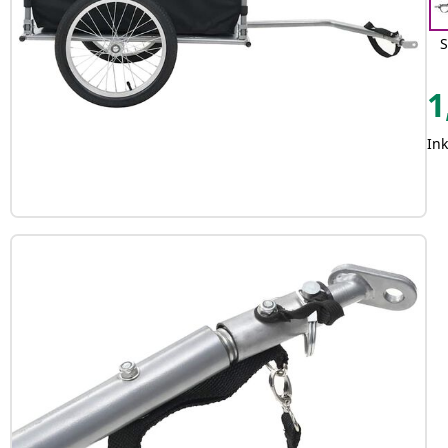
S
1
In