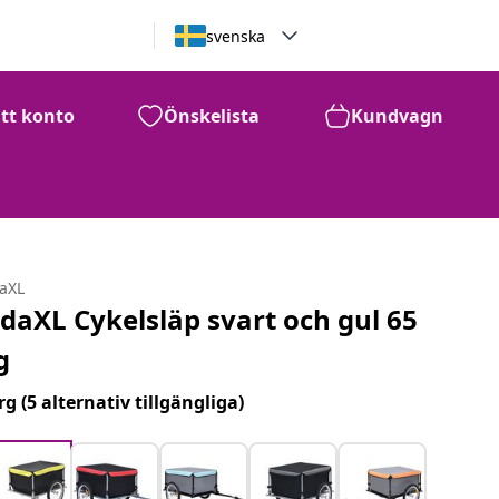
svenska
itt konto
Önskelista
Kundvagn
daXL
idaXL Cykelsläp svart och gul 65
g
rg
(5 alternativ tillgängliga)