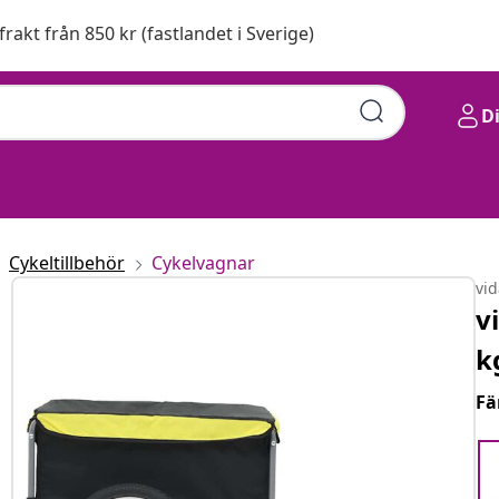
 frakt från 850 kr (fastlandet i Sverige)
D
Cykeltillbehör
Cykelvagnar
vi
v
k
Fä