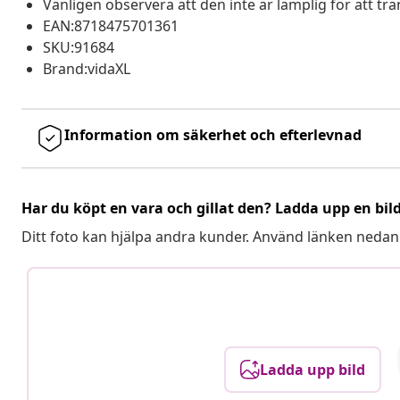
Vänligen observera att den inte är lämplig för att tr
EAN:8718475701361
SKU:91684
Brand:vidaXL
Information om säkerhet och efterlevnad
Har du köpt en vara och gillat den? Ladda upp en bil
Ditt foto kan hjälpa andra kunder. Använd länken nedan
Ladda upp bild