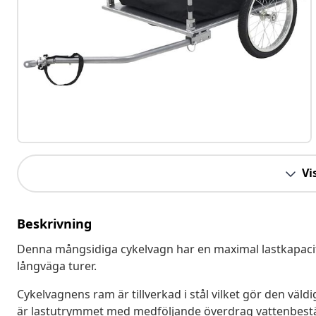
Vis
Beskrivning
Denna mångsidiga cykelvagn har en maximal lastkapacitet 
långväga turer.
Cykelvagnens ram är tillverkad i stål vilket gör den väldi
är lastutrymmet med medföljande överdrag vattenbestän