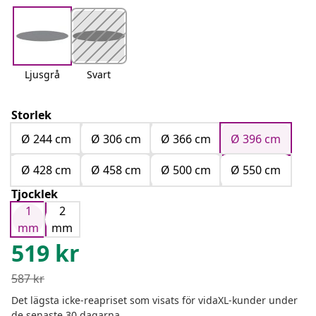
Ljusgrå
Svart
Storlek
Ø 244 cm
Ø 306 cm
Ø 366 cm
Ø 396 cm
Ø 428 cm
Ø 458 cm
Ø 500 cm
Ø 550 cm
Tjocklek
1
2
mm
mm
519
kr
587
kr
Det lägsta icke-reapriset som visats för vidaXL-kunder under
de senaste 30 dagarna.