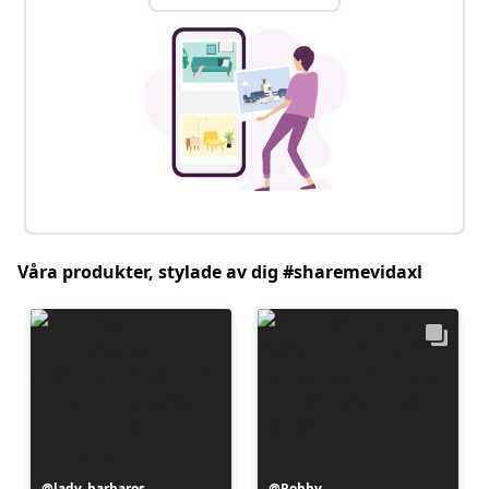
Våra produkter, stylade av dig #sharemevidaxl
Inlägg
lady_barbaros
Inlägg
Robby