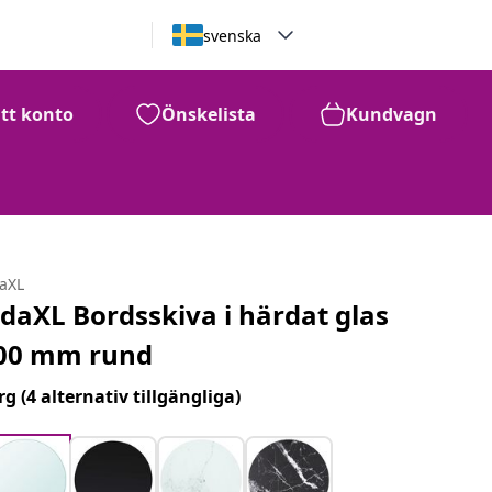
svenska
itt konto
Önskelista
Kundvagn
daXL
idaXL Bordsskiva i härdat glas
00 mm rund
rg
(4 alternativ tillgängliga)