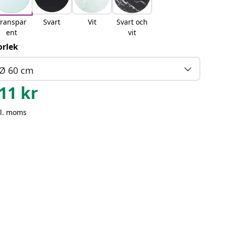
Transpar
Svart
Vit
Svart och
ent
vit
orlek
Ø 60 cm
11
kr
kl. moms