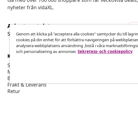
Gå med över 700 000 shoppare som får veckovisa deal
nyheter från vidaXL.
Avbryta avtalet
A
Skicka in en begäran om uttag för din beställning.
Genom att klicka på "acceptera alla cookies" samtycker du till lagri
cookies på din enhet för att förbättra navigeringen på webbplatse
analysera webbplatsens användning ,bistå i våra marknadsföringsi
och personalisering av annonser.
Sekretess- och cookiepolicy
Kundservice
Företag
Spåra din beställning
Affiliate-pro
Mitt konto
Producera fö
Betalning
Marknadsför
Frakt & Leverans
Retur
Produktinformation
Beställ