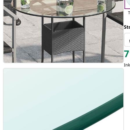
St
7
In