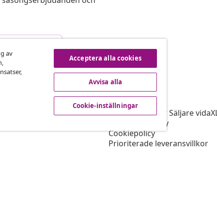
s, säsongserbjudanden och
vbryta avtalet
ng av
Acceptera alla cookies
n,
nsatser,
Avvisa alla
vidaXL
gram
Om vidaXL
Cookie-inställningar
r vidaXL
Allmänna villkor Säljare vidaX
ingssamarbete
Integritetspolicy
Cookiepolicy
Prioriterade leveransvillkor
Cookie-inställningar
Jobba på vidaXL
Säkerhet
EU Ansvarig person
Policyn för EPR
Tillgänglighetspolicy