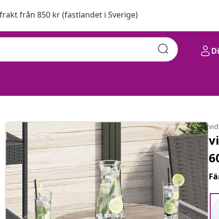
 frakt från 850 kr (fastlandet i Sverige)
D
vi
v
6
Fä