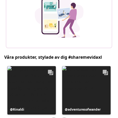
Våra produkter, stylade av dig #sharemevidaxl
Inlägg
Rinaldi
Inlägg
adventuresofwander
publicerat
publicerat