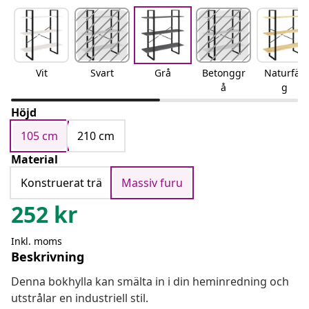
Vit
Svart
Grå
Betonggr
Naturfär
å
g
Höjd
105 cm
210 cm
Material
Konstruerat trä
Massiv furu
252
kr
Inkl. moms
Beskrivning
Denna bokhylla kan smälta in i din heminredning och
utstrålar en industriell stil.