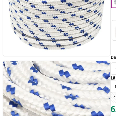
Di
Lä
6