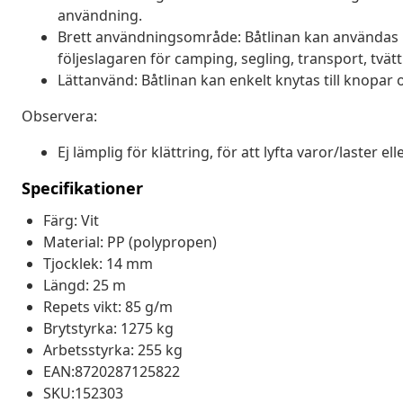
användning.
Brett användningsområde: Båtlinan kan användas i ol
följeslagaren för camping, segling, transport, tvättl
Lättanvänd: Båtlinan kan enkelt knytas till knopar o
Observera:
Ej lämplig för klättring, för att lyfta varor/laster
Specifikationer
Färg: Vit
Material: PP (polypropen)
Tjocklek: 14 mm
Längd: 25 m
Repets vikt: 85 g/m
Brytstyrka: 1275 kg
Arbetsstyrka: 255 kg
EAN:8720287125822
SKU:152303