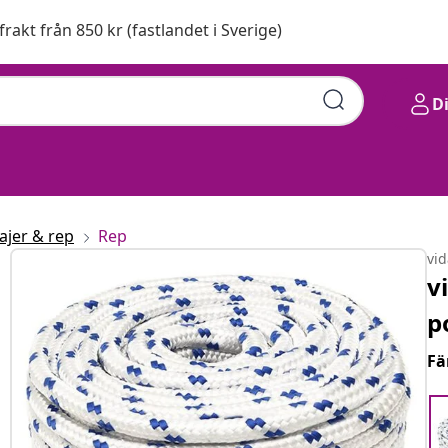
 frakt från 850 kr (fastlandet i Sverige)
D
vajer & rep
Rep
vi
v
p
Fä