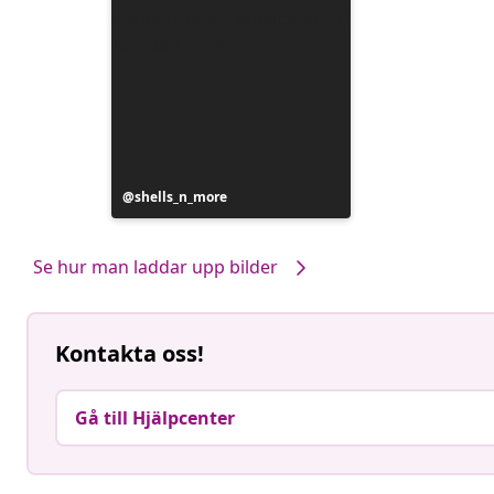
Inlägg
shells_n_more
publicerat
av
Se hur man laddar upp bilder
Kontakta oss!
Gå till Hjälpcenter