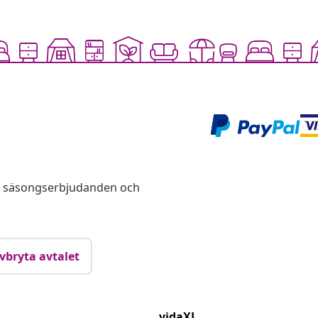
s, säsongserbjudanden och
vbryta avtalet
vidaXL