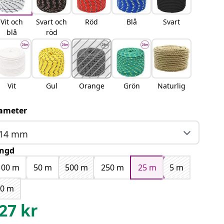
Vit och
Svart och
Röd
Blå
Svart
blå
röd
Vit
Gul
Orange
Grön
Naturlig
ameter
14 mm
ngd
100 m
50 m
500 m
250 m
25 m
5 m
10 m
27
kr