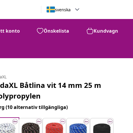
svenska
itt konto
Önskelista
Kundvagn
daXL
idaXL Båtlina vit 14 mm 25 m
olypropylen
rg
(10 alternativ tillgängliga)