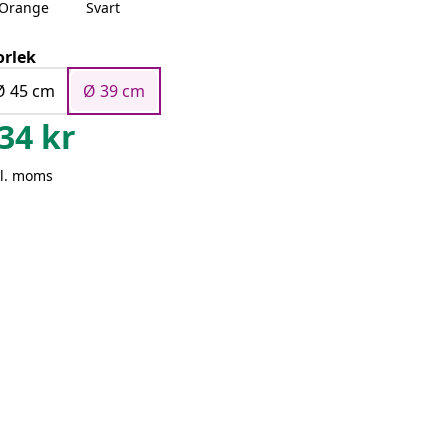
Orange
Svart
orlek
Ø 45 cm
Ø 39 cm
34
kr
kl. moms