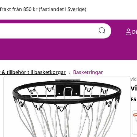
 frakt från 850 kr (fastlandet i Sverige)
D
 & tillbehör till basketkorgar
Basketringar
vi
v
Fä