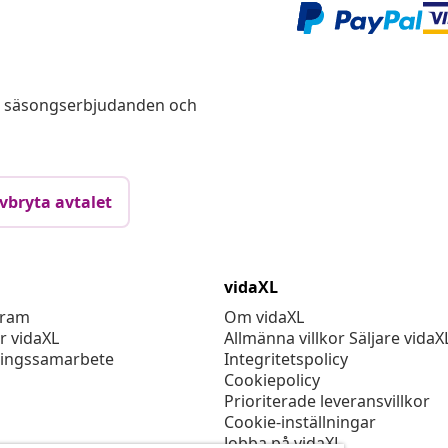
s, säsongserbjudanden och
vbryta avtalet
vidaXL
gram
Om vidaXL
r vidaXL
Allmänna villkor Säljare vidaX
ingssamarbete
Integritetspolicy
Cookiepolicy
Prioriterade leveransvillkor
Cookie-inställningar
Jobba på vidaXL