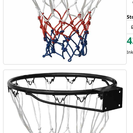
St
4
In