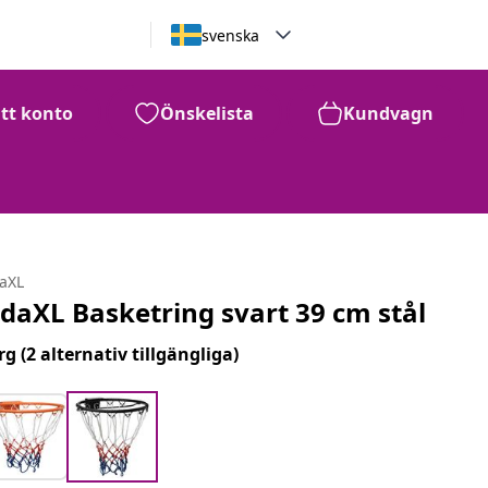
svenska
itt konto
Önskelista
Kundvagn
daXL
idaXL Basketring svart 39 cm stål
rg
(2 alternativ tillgängliga)