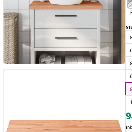
St
9
In