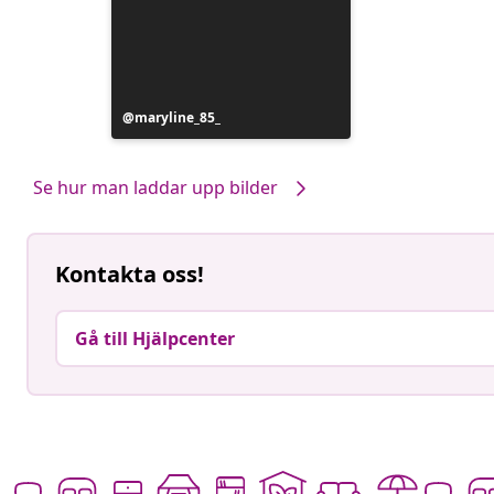
Inlägg
maryline_85_
publicerat
av
Se hur man laddar upp bilder
Kontakta oss!
Gå till Hjälpcenter