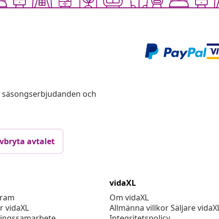
s, säsongserbjudanden och
vbryta avtalet
vidaXL
gram
Om vidaXL
r vidaXL
Allmänna villkor Säljare vidaX
ingssamarbete
Integritetspolicy