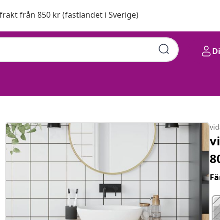
 frakt från 850 kr (fastlandet i Sverige)
D
vi
v
8
Fä