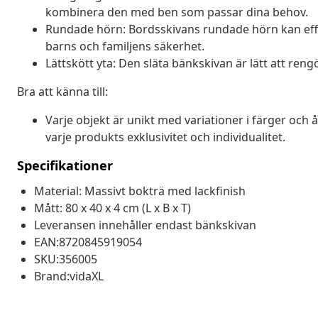
kombinera den med ben som passar dina behov.
Rundade hörn: Bordsskivans rundade hörn kan effekt
barns och familjens säkerhet.
Lättskött yta: Den släta bänkskivan är lätt att reng
Bra att känna till:
Varje objekt är unikt med variationer i färger och 
varje produkts exklusivitet och individualitet.
Specifikationer
Material: Massivt bokträ med lackfinish
Mått: 80 x 40 x 4 cm (L x B x T)
Leveransen innehåller endast bänkskivan
EAN:8720845919054
SKU:356005
Brand:vidaXL