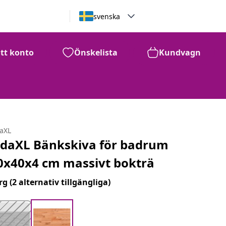
svenska
itt konto
Önskelista
Kundvagn
daXL
idaXL Bänkskiva för badrum
0x40x4 cm massivt bokträ
rg
(2 alternativ tillgängliga)