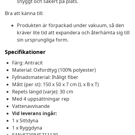
snyggt och säkert på plats.
Bra att känna till:
Produkten är förpackad under vakuum, så den
kräver lite tid att expandera och återhämta sig till
sin ursprungliga form.
Specifikationer
Färg: Antracit
Material: Oxfordtyg (100% polyester)
Fyllnadsmaterial: Ihåligt fiber
Mått (per st): 150 x 50 x 7 cm (L x B x T)
Repets längd (varje): 30 cm
Med 4 uppsättningar rep
Vattenavvisande
Vid leverans ingår:
1 x Sittdyna
1 x Ryggdyna