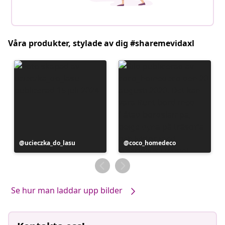
Våra produkter, stylade av dig #sharemevidaxl
Inlägg
ucieczka_do_lasu
Inlägg
coco_homedeco
publicerat
publicerat
av
av
Se hur man laddar upp bilder