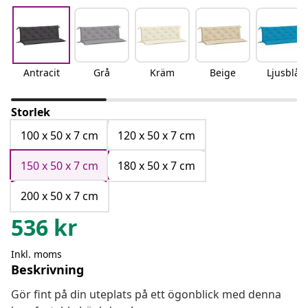
Antracit
Grå
Kräm
Beige
Ljusblå
Storlek
100 x 50 x 7 cm
120 x 50 x 7 cm
150 x 50 x 7 cm
180 x 50 x 7 cm
200 x 50 x 7 cm
536
kr
Inkl. moms
Beskrivning
Gör fint på din uteplats på ett ögonblick med denna