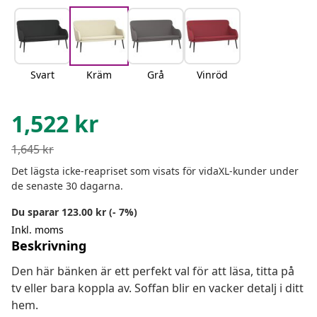
Svart
Kräm
Grå
Vinröd
1,522
kr
1,645
kr
Det lägsta icke-reapriset som visats för vidaXL-kunder under
de senaste 30 dagarna.
Du sparar 123.00 kr (- 7%)
Inkl. moms
Beskrivning
Den här bänken är ett perfekt val för att läsa, titta på
tv eller bara koppla av. Soffan blir en vacker detalj i ditt
hem.