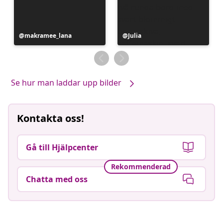
Inlägg
makramee_lana
Inlägg
Julia
publicerat
publicerat
av
av
Se hur man laddar upp bilder
Kontakta oss!
Gå till Hjälpcenter
Rekommenderad
Chatta med oss