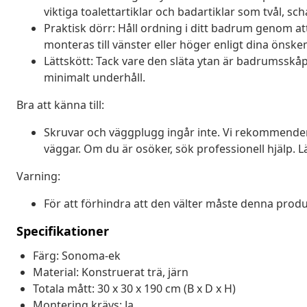
viktiga toalettartiklar och badartiklar som tvål,
Praktisk dörr: Håll ordning i ditt badrum genom
monteras till vänster eller höger enligt dina önske
Lättskött: Tack vare den släta ytan är badrumsskåp
minimalt underhåll.
Bra att känna till:
Skruvar och väggplugg ingår inte. Vi rekommende
väggar. Om du är osöker, sök professionell hjälp. Lä
Varning:
För att förhindra att den välter måste denna pr
Specifikationer
Färg: Sonoma-ek
Material: Konstruerat trä, järn
Totala mått: 30 x 30 x 190 cm (B x D x H)
Montering krävs: Ja