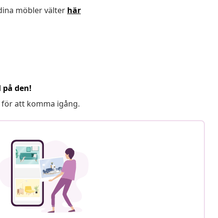
dina möbler välter
här
d på den!
 för att komma igång.