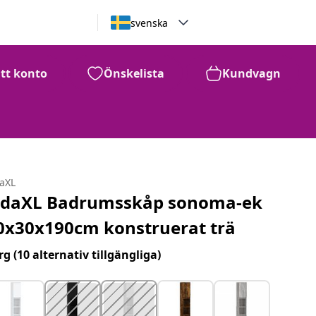
svenska
itt konto
Önskelista
Kundvagn
daXL
idaXL Badrumsskåp sonoma-ek
0x30x190cm konstruerat trä
rg
(10 alternativ tillgängliga)