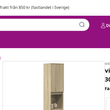
 frakt från 850 kr (fastlandet i Sverige)
D
t
vi
v
3
Fä