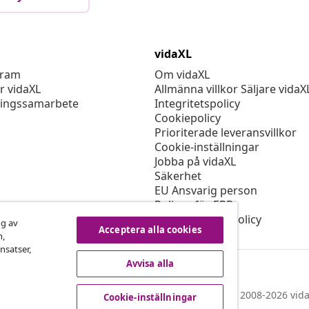
vidaXL
gram
Om vidaXL
r vidaXL
Allmänna villkor Säljare vidaX
ingssamarbete
Integritetspolicy
Cookiepolicy
Prioriterade leveransvillkor
Cookie-inställningar
Jobba på vidaXL
Säkerhet
EU Ansvarig person
Policyn för EPR
Tillgänglighetspolicy
ng av
Acceptera alla cookies
n,
nsatser,
Avvisa alla
© 2008-2026 vida
Cookie-inställningar