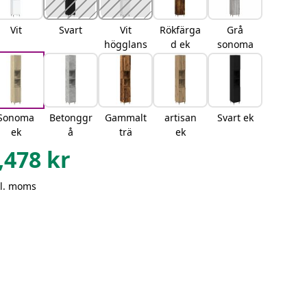
Vit
Svart
Vit
Rökfärga
Grå
högglans
d ek
sonoma
Sonoma
Betonggr
Gammalt
artisan
Svart ek
ek
å
trä
ek
,478
kr
kl. moms