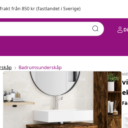
 frakt från 850 kr (fastlandet i Sverige)
D
rskåp
Badrumsunderskåp
vi
v
e
Fä