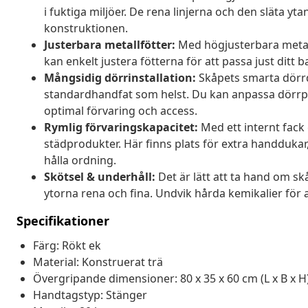
i fuktiga miljöer. De rena linjerna och den släta yt
konstruktionen.
Justerbara metallfötter:
Med högjusterbara metall
kan enkelt justera fötterna för att passa just ditt b
Mångsidig dörrinstallation:
Skåpets smarta dörrde
standardhandfat som helst. Du kan anpassa dörrpla
optimal förvaring och access.
Rymlig förvaringskapacitet:
Med ett internt fack 
städprodukter. Här finns plats för extra handdukar
hålla ordning.
Skötsel & underhåll:
Det är lätt att ta hand om skå
ytorna rena och fina. Undvik hårda kemikalier för a
Specifikationer
Färg: Rökt ek
Material: Konstruerat trä
Övergripande dimensioner: 80 x 35 x 60 cm (L x B x H
Handtagstyp: Stänger