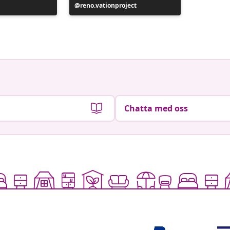
Inlägg
reno.vationproject
Inlägg
Inger s
publicerat
publicer
av
av
Chatta med oss