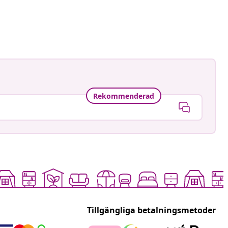
ynnøve sunde
at
Rekommenderad
Tillgängliga betalningsmetoder