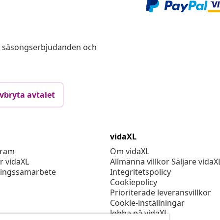
s, säsongserbjudanden och
vbryta avtalet
vidaXL
gram
Om vidaXL
r vidaXL
Allmänna villkor Säljare vidaX
ingssamarbete
Integritetspolicy
Cookiepolicy
Prioriterade leveransvillkor
Cookie-inställningar
Jobba på vidaXL