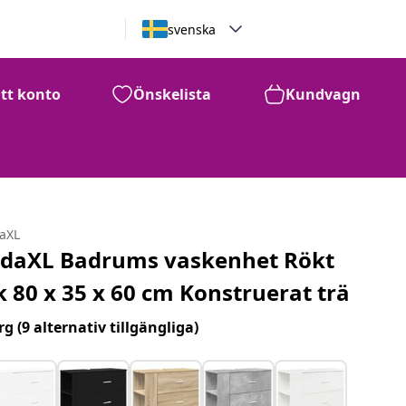
svenska
itt konto
Önskelista
Kundvagn
daXL
idaXL Badrums vaskenhet Rökt
k 80 x 35 x 60 cm Konstruerat trä
rg
(9 alternativ tillgängliga)