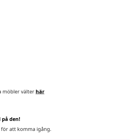
a möbler välter
här
d på den!
 för att komma igång.