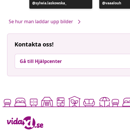
Inlägg
sylwia.laskowska_
Inlägg
vaaalouh
publicerat
publicerat
av
av
Se hur man laddar upp bilder
Kontakta oss!
Gå till Hjälpcenter