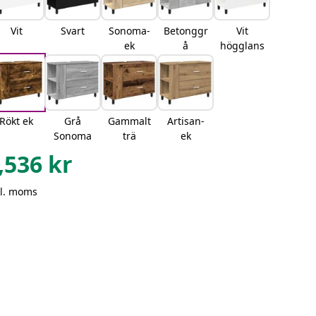
Vit
Svart
Sonoma-
Betonggr
Vit
ek
å
högglans
Rökt ek
Grå
Gammalt
Artisan-
Sonoma
trä
ek
,536
kr
kl. moms