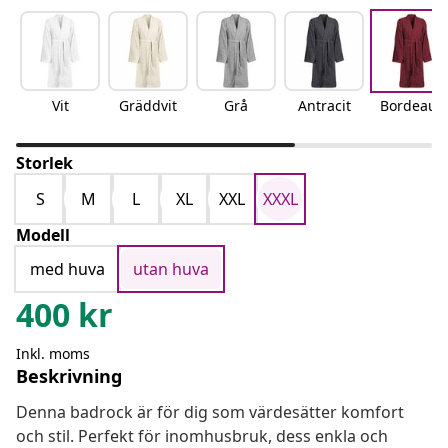
Vit
Gräddvit
Grå
Antracit
Bordeaux
Storlek
S
M
L
XL
XXL
XXXL
Modell
med huva
utan huva
400
kr
Inkl. moms
Beskrivning
Denna badrock är för dig som värdesätter komfort
och stil. Perfekt för inomhusbruk, dess enkla och