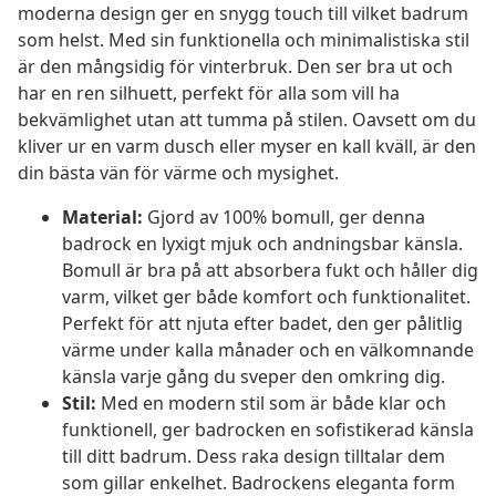
moderna design ger en snygg touch till vilket badrum
som helst. Med sin funktionella och minimalistiska stil
är den mångsidig för vinterbruk. Den ser bra ut och
har en ren silhuett, perfekt för alla som vill ha
bekvämlighet utan att tumma på stilen. Oavsett om du
kliver ur en varm dusch eller myser en kall kväll, är den
din bästa vän för värme och mysighet.
Material:
Gjord av 100% bomull, ger denna
badrock en lyxigt mjuk och andningsbar känsla.
Bomull är bra på att absorbera fukt och håller dig
varm, vilket ger både komfort och funktionalitet.
Perfekt för att njuta efter badet, den ger pålitlig
värme under kalla månader och en välkomnande
känsla varje gång du sveper den omkring dig.
Stil:
Med en modern stil som är både klar och
funktionell, ger badrocken en sofistikerad känsla
till ditt badrum. Dess raka design tilltalar dem
som gillar enkelhet. Badrockens eleganta form