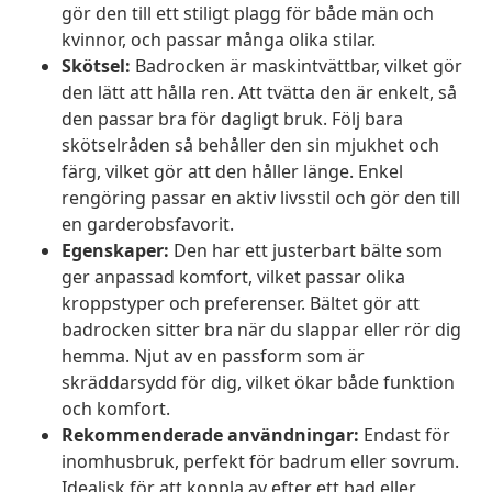
gör den till ett stiligt plagg för både män och
kvinnor, och passar många olika stilar.
Skötsel:
Badrocken är maskintvättbar, vilket gör
den lätt att hålla ren. Att tvätta den är enkelt, så
den passar bra för dagligt bruk. Följ bara
skötselråden så behåller den sin mjukhet och
färg, vilket gör att den håller länge. Enkel
rengöring passar en aktiv livsstil och gör den till
en garderobsfavorit.
Egenskaper:
Den har ett justerbart bälte som
ger anpassad komfort, vilket passar olika
kroppstyper och preferenser. Bältet gör att
badrocken sitter bra när du slappar eller rör dig
hemma. Njut av en passform som är
skräddarsydd för dig, vilket ökar både funktion
och komfort.
Rekommenderade användningar:
Endast för
inomhusbruk, perfekt för badrum eller sovrum.
Idealisk för att koppla av efter ett bad eller