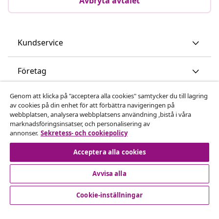
Avbryta avtalet
Kundservice
Företag
Genom att klicka på "acceptera alla cookies" samtycker du till lagring
vidaXL
av cookies på din enhet för att förbättra navigeringen på
webbplatsen, analysera webbplatsens användning ,bistå i våra
marknadsföringsinsatser, och personalisering av
Upptäck mer
annonser.
Sekretess- och cookiepolicy
Acceptera alla cookies
Avvisa alla
Cookie-inställningar
© 2008-2026 vidaXL www.vidaxl.se är en webbshop från
vidaXL Marketplace International B.V.