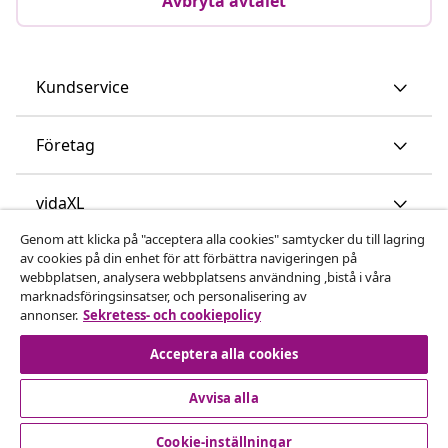
Avbryta avtalet
Kundservice
Företag
vidaXL
Genom att klicka på "acceptera alla cookies" samtycker du till lagring
av cookies på din enhet för att förbättra navigeringen på
Upptäck mer
webbplatsen, analysera webbplatsens användning ,bistå i våra
marknadsföringsinsatser, och personalisering av
annonser.
Sekretess- och cookiepolicy
Acceptera alla cookies
Avvisa alla
© 2008-2026 vidaXL www.vidaxl.se är en webbshop från
vidaXL Marketplace International B.V.
Cookie-inställningar