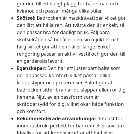
gör den till ett stiligt plagg för både män och
kvinnor, och passar många olika stilar.
Skötsel:
Badrocken är maskintvättbar, vilket gör
den lätt att hålla ren. Att tvätta den är enkelt, så
den passar bra för dagligt bruk. Följ bara
skötselråden så behåller den sin mjukhet och
färg, vilket gör att den håller länge. Enkel
rengöring passar en aktiv livsstil och gör den till
en garderobsfavorit.
Egenskaper:
Den har ett justerbart bälte som
ger anpassad komfort, vilket passar olika
kroppstyper och preferenser. Bältet gör att
badrocken sitter bra när du slappar eller rör dig
hemma. Njut av en passform som är
skräddarsydd för dig, vilket ökar både funktion
och komfort.
Rekommenderade användningar:
Endast för
inomhusbruk, perfekt för badrum eller sovrum.
Idealisk för att koppla av efter ett bad eller