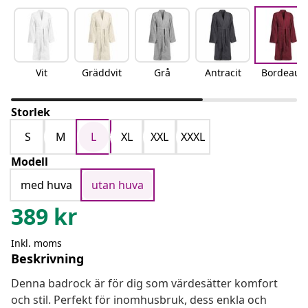
Vit
Gräddvit
Grå
Antracit
Bordeaux
Storlek
S
M
L
XL
XXL
XXXL
Modell
med huva
utan huva
389
kr
Inkl. moms
Beskrivning
Denna badrock är för dig som värdesätter komfort
och stil. Perfekt för inomhusbruk, dess enkla och