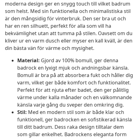
moderna design ger en snygg touch till vilket badrum
som helst. Med sin funktionella och minimalistiska stil
är den mångsidig för vinterbruk. Den ser bra ut och
har en ren silhuett, perfekt för alla som vill ha
bekvämlighet utan att tumma på stilen. Oavsett om du
kliver ur en varm dusch eller myser en kall kväll, är den
din bästa vän för värme och mysighet.
Material:
Gjord av 100% bomull, ger denna
badrock en lyxigt mjuk och andningsbar känsla.
Bomull är bra på att absorbera fukt och håller dig
varm, vilket ger både komfort och funktionalitet.
Perfekt för att njuta efter badet, den ger pålitlig
värme under kalla månader och en välkomnande
känsla varje gång du sveper den omkring dig.
Stil:
Med en modern stil som är både klar och
funktionell, ger badrocken en sofistikerad känsla
till ditt badrum. Dess raka design tilltalar dem
som gillar enkelhet. Badrockens eleganta form