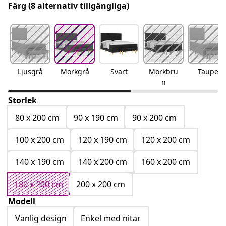
Färg
(8 alternativ tillgängliga)
Ljusgrå
Mörkgrå
Svart
Mörkbru
Taupe
n
Storlek
80 x 200 cm
90 x 190 cm
90 x 200 cm
100 x 200 cm
120 x 190 cm
120 x 200 cm
140 x 190 cm
140 x 200 cm
160 x 200 cm
180 x 200 cm
200 x 200 cm
Modell
Vanlig design
Enkel med nitar