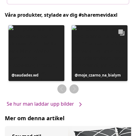
Våra produkter, stylade av dig #sharemevidaxl
Inlägg
saudades.wd
Inlägg
moje_czarno_na_bialym
publicerat
publicerat
av
av
Se hur man laddar upp bilder
Mer om denna artikel