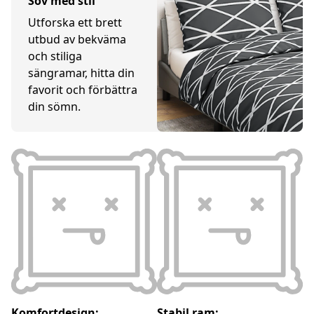
Sov med stil
Utforska ett brett
utbud av bekväma
och stiliga
sängramar, hitta din
favorit och förbättra
din sömn.
Komfortdesign:
Stabil ram: