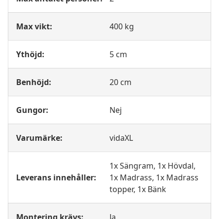
Max vikt:
400 kg
Ythöjd:
5 cm
Benhöjd:
20 cm
Gungor:
Nej
Varumärke:
vidaXL
1x Sängram, 1x Hövdal,
Leverans innehåller:
1x Madrass, 1x Madrass
topper, 1x Bänk
Montering krävs:
Ja