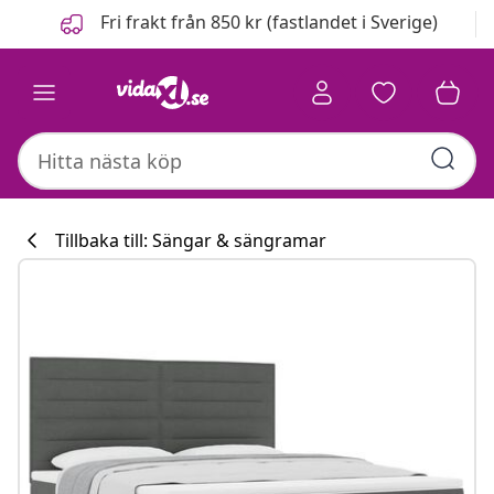
Föregående
Nästa
Fri frakt från 850 kr (fastlandet i Sverige)
Tillbaka till: Sängar & sängramar