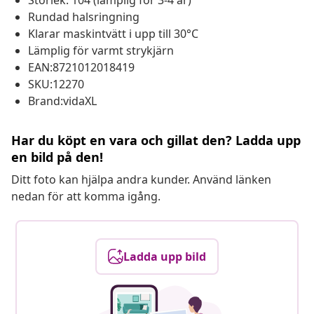
Storlek: 104 (lämplig för 3-4 år)
Rundad halsringning
Klarar maskintvätt i upp till 30°C
Lämplig för varmt strykjärn
EAN:8721012018419
SKU:12270
Brand:vidaXL
Har du köpt en vara och gillat den? Ladda upp
en bild på den!
Ditt foto kan hjälpa andra kunder. Använd länken
nedan för att komma igång.
Ladda upp bild