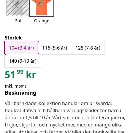
Gul
Orange
Storlek
104 (3-4 år)
116 (5-6 år)
128 (7-8 år)
140 (9-10 år)
99
51
kr
Inkl. moms
Beskrivning
Vår barnkläderkollektion handlar om prisvärda,
högkvalitativa och hållbara vardagskläder för barn i
åldrarna 1,5 till 10 år. Vårt sortiment inkluderar jackor,
tröjor, skjortor, och mycket mer, med en mängd olika
stilar, storlekar, och färger. Vi följer den högkvalitativa