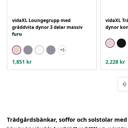
vidaXL Loungegrupp med
vidaXL Tr
gräddvita dynor 3 delar massiv
dynor kon
furu
+5
1,851
kr
2,228
kr
Trädgårdsbänkar, soffor och solstolar med 