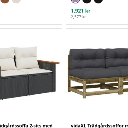
1,921
kr
2,577
kr
ädgårdssoffa 2-sits med
vidaXL Trädgårdssoffor 