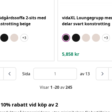
ädgårdssoffa 2-sits med
vidaXL Loungegrupp med
strotting beige
delar svart konstrotting
+3
+3
5,858
kr
Sida
av 13
Visar
1 -20
av
245
10% rabatt vid köp av 2