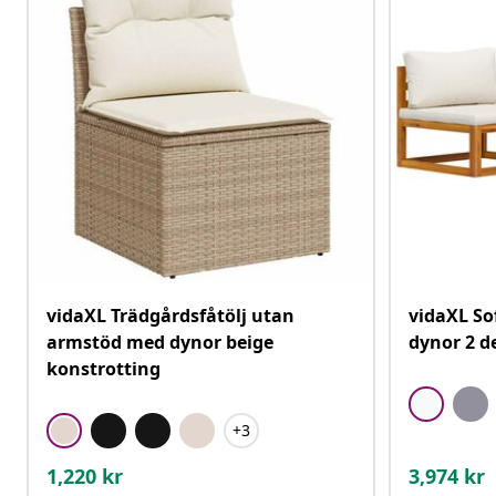
vidaXL Trädgårdsfåtölj utan
vidaXL So
armstöd med dynor beige
dynor 2 d
konstrotting
+3
1,220
kr
3,974
kr