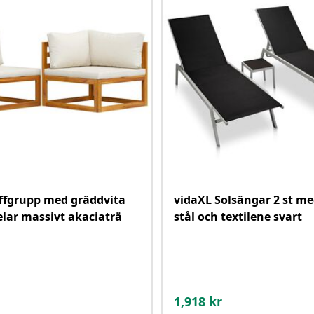
ffgrupp med gräddvita
vidaXL Solsängar 2 st me
elar massivt akaciaträ
stål och textilene svart
1,918
kr