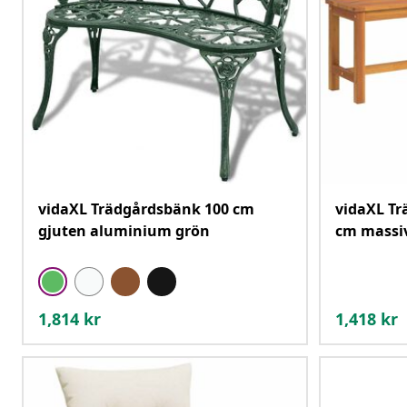
vidaXL Trädgårdsbänk 100 cm
vidaXL T
gjuten aluminium grön
cm massiv
1,814
kr
1,418
kr