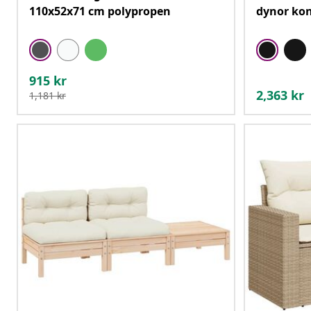
110x52x71 cm polypropen
dynor kon
915
kr
2,363
kr
1,181
kr