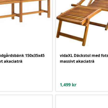
rädgårdsbänk 150x35x45
vidaXL Däckstol med fot
t akaciaträ
massivt akaciaträ
1,499
kr