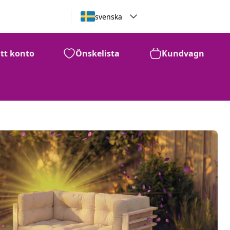
svenska
itt konto
Önskelista
Kundvagn