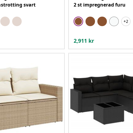
strotting svart
2 st impregnerad furu
+2
2,911
kr