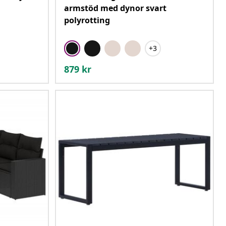
armstöd med dynor svart
polyrotting
+3
879
kr