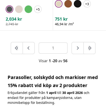
+3
+5
2,034
kr
751
kr
2,745
kr
46,94 kr /m²
Visar
1 -20
av
56
Parasoller, solskydd och markiser med
15% rabatt vid köp av 2 produkter
Erbjudandet gäller från
1 april
till
30 april 2026
och
endast för produkter på kampanjsidorna, utan
minimibelopp för beställning.