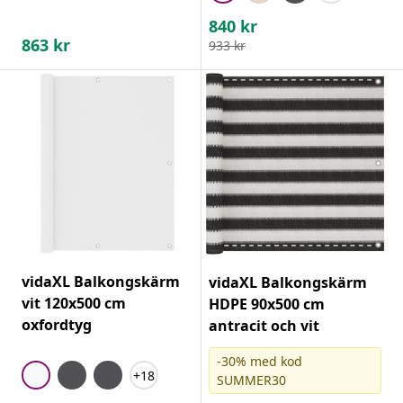
840
kr
863
kr
933
kr
vidaXL Balkongskärm
vidaXL Balkongskärm
vit 120x500 cm
HDPE 90x500 cm
oxfordtyg
antracit och vit
-30% med kod
+18
SUMMER30