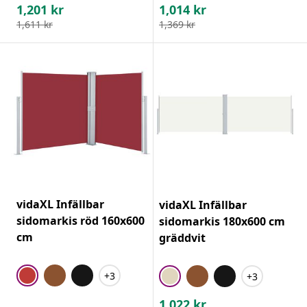
1,201
kr
1,014
kr
1,611
kr
1,369
kr
vidaXL Infällbar
vidaXL Infällbar
sidomarkis röd 160x600
sidomarkis 180x600 cm
cm
gräddvit
+3
+3
1,022
kr