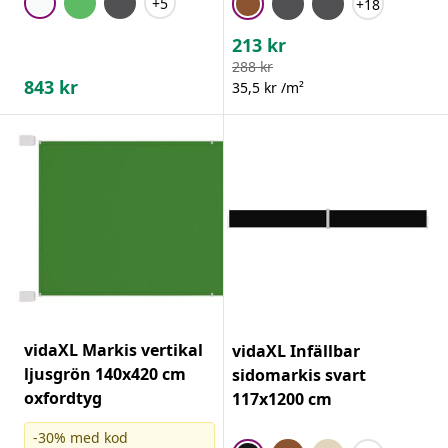
+5
+18
213
kr
288
kr
843
kr
35,5 kr /m²
vidaXL Markis vertikal
vidaXL Infällbar
ljusgrön 140x420 cm
sidomarkis svart
oxfordtyg
117x1200 cm
-30% med kod