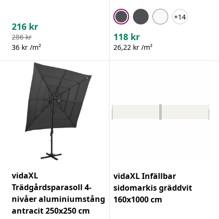
+14
216
kr
118
kr
286
kr
36 kr /m²
26,22 kr /m²
vidaXL
vidaXL Infällbar
Trädgårdsparasoll 4-
sidomarkis gräddvit
nivåer aluminiumstång
160x1000 cm
antracit 250x250 cm