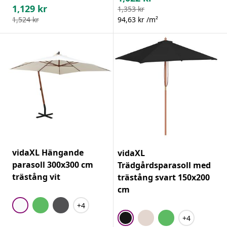
1,129
kr
1,353
kr
1,524
kr
94,63 kr /m²
vidaXL Hängande
vidaXL
parasoll 300x300 cm
Trädgårdsparasoll med
trästång vit
trästång svart 150x200
cm
+4
+4