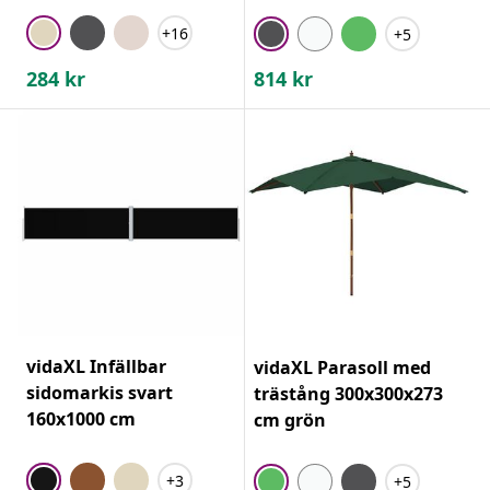
+16
+5
284
kr
814
kr
vidaXL Infällbar
vidaXL Parasoll med
sidomarkis svart
trästång 300x300x273
160x1000 cm
cm grön
+3
+5