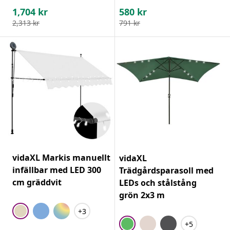
1,704
kr
580
kr
2,313
kr
791
kr
vidaXL Markis manuellt
vidaXL
infällbar med LED 300
Trädgårdsparasoll med
cm gräddvit
LEDs och stålstång
grön 2x3 m
+3
+5