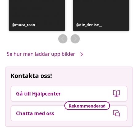
Inlägg
muca_roan
Inlägg
die_denise__
publicerat
publicerat
av
av
Se hur man laddar upp bilder
Kontakta oss!
Gå till Hjälpcenter
Rekommenderad
Chatta med oss