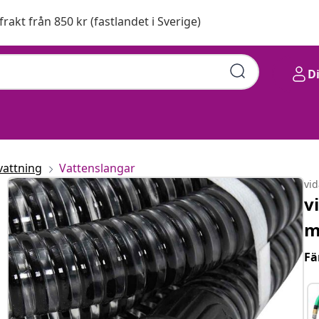
 frakt från 850 kr (fastlandet i Sverige)
D
vattning
Vattenslangar
vi
v
m
Fä