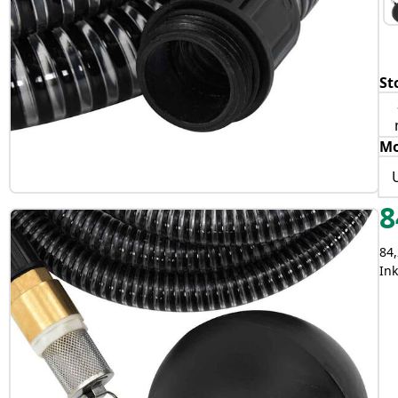
St
Mo
8
84,
In