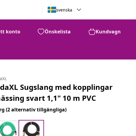
svenska
itt konto
Önskelista
Kundvagn
daXL
idaXL Sugslang med kopplingar
ässing svart 1,1" 10 m PVC
rg
(2 alternativ tillgängliga)