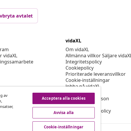
vbryta avtalet
vidaXL
gram
Om vidaXL
r vidaXL
Allmänna villkor Säljare vidaX
ingssamarbete
Integritetspolicy
Cookiepolicy
Prioriterade leveransvillkor
Cookie-inställningar
Jobba på vidaXL
Säkerhet
ng av
EU Ansvarig person
Acceptera alla cookies
n,
Policyn för EPR
nsatser,
Tillgänglighetspolicy
Avvisa alla
Cookie-inställningar