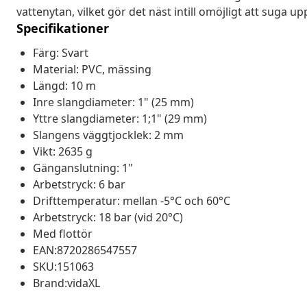
vattenytan, vilket gör det näst intill omöjligt att suga u
Specifikationer
Färg: Svart
Material: PVC, mässing
Längd: 10 m
Inre slangdiameter: 1" (25 mm)
Yttre slangdiameter: 1;1" (29 mm)
Slangens väggtjocklek: 2 mm
Vikt: 2635 g
Gänganslutning: 1"
Arbetstryck: 6 bar
Drifttemperatur: mellan -5°C och 60°C
Arbetstryck: 18 bar (vid 20°C)
Med flottör
EAN:8720286547557
SKU:151063
Brand:vidaXL