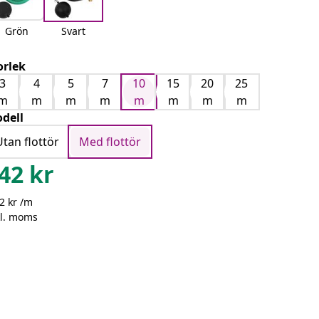
Grön
Svart
orlek
3
4
5
7
10
15
20
25
m
m
m
m
m
m
m
m
dell
Utan flottör
Med flottör
42
kr
2 kr /m
kl. moms