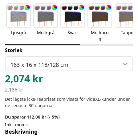
Ljusgrå
Mörkgrå
Svart
Mörkbru
Taupe
n
Storlek
163 x 16 x 118/128 cm
2,074
kr
2,186
kr
Det lägsta icke-reapriset som visats för vidaXL-kunder under
de senaste 30 dagarna.
Du sparar 112.00 kr (- 5%)
Inkl. moms
Beskrivning