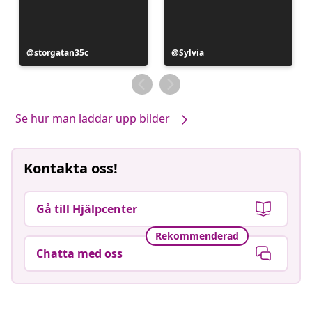
Inlägg
storgatan35c
Inlägg
Sylvia
publicerat
publicerat
av
av
Se hur man laddar upp bilder
Kontakta oss!
Gå till Hjälpcenter
Rekommenderad
Chatta med oss