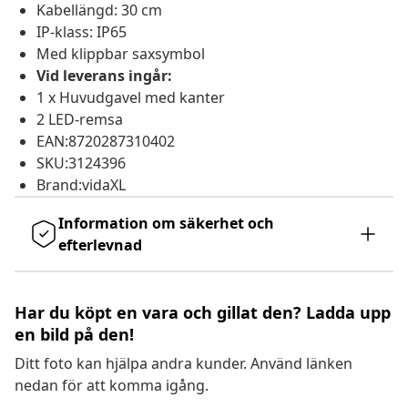
Kabellängd: 30 cm
IP-klass: IP65
Med klippbar saxsymbol
Vid leverans ingår:
1 x Huvudgavel med kanter
2 LED-remsa
EAN:8720287310402
SKU:3124396
Brand:vidaXL
Information om säkerhet och
efterlevnad
Har du köpt en vara och gillat den? Ladda upp
en bild på den!
Ditt foto kan hjälpa andra kunder. Använd länken
nedan för att komma igång.