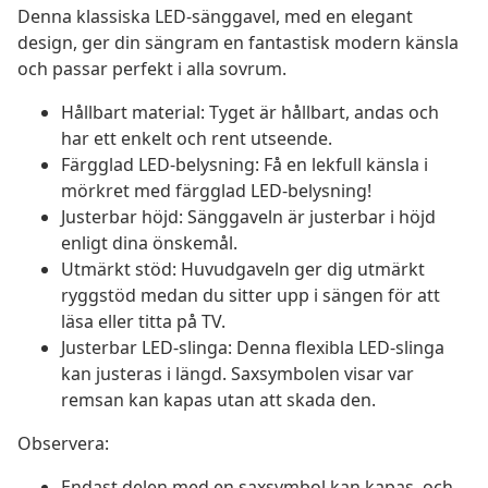
Denna klassiska LED-sänggavel, med en elegant
design, ger din sängram en fantastisk modern känsla
och passar perfekt i alla sovrum.
Hållbart material: Tyget är hållbart, andas och
har ett enkelt och rent utseende.
Färgglad LED-belysning: Få en lekfull känsla i
mörkret med färgglad LED-belysning!
Justerbar höjd: Sänggaveln är justerbar i höjd
enligt dina önskemål.
Utmärkt stöd: Huvudgaveln ger dig utmärkt
ryggstöd medan du sitter upp i sängen för att
läsa eller titta på TV.
Justerbar LED-slinga: Denna flexibla LED-slinga
kan justeras i längd. Saxsymbolen visar var
remsan kan kapas utan att skada den.
Observera:
Endast delen med en saxsymbol kan kapas, och