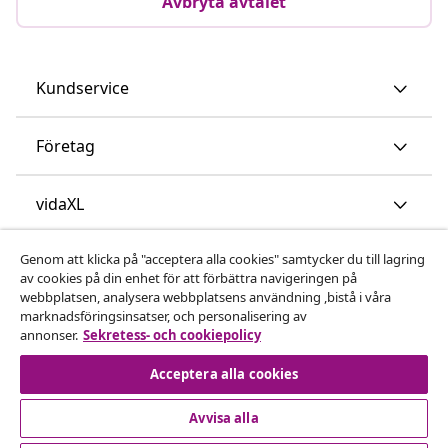
Avbryta avtalet
Kundservice
Företag
vidaXL
Genom att klicka på "acceptera alla cookies" samtycker du till lagring
Upptäck mer
av cookies på din enhet för att förbättra navigeringen på
webbplatsen, analysera webbplatsens användning ,bistå i våra
marknadsföringsinsatser, och personalisering av
annonser.
Sekretess- och cookiepolicy
Acceptera alla cookies
Avvisa alla
© 2008-2026 vidaXL www.vidaxl.se är en webbshop från
vidaXL Marketplace International B.V.