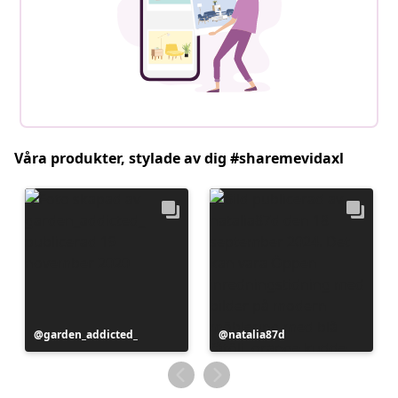
Våra produkter, stylade av dig #sharemevidaxl
Inlägg
garden_addicted_
Inlägg
natalia87d
publicerat
publicerat
av
av