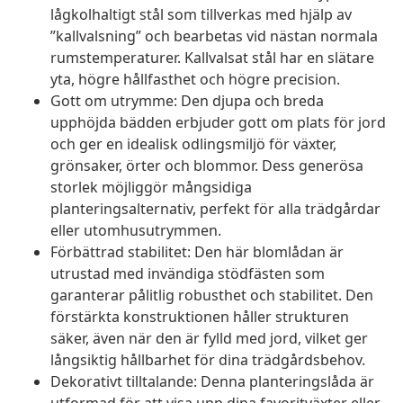
lågkolhaltigt stål som tillverkas med hjälp av
”kallvalsning” och bearbetas vid nästan normala
rumstemperaturer. Kallvalsat stål har en slätare
yta, högre hållfasthet och högre precision.
Gott om utrymme: Den djupa och breda
upphöjda bädden erbjuder gott om plats för jord
och ger en idealisk odlingsmiljö för växter,
grönsaker, örter och blommor. Dess generösa
storlek möjliggör mångsidiga
planteringsalternativ, perfekt för alla trädgårdar
eller utomhusutrymmen.
Förbättrad stabilitet: Den här blomlådan är
utrustad med invändiga stödfästen som
garanterar pålitlig robusthet och stabilitet. Den
förstärkta konstruktionen håller strukturen
säker, även när den är fylld med jord, vilket ger
långsiktig hållbarhet för dina trädgårdsbehov.
Dekorativt tilltalande: Denna planteringslåda är