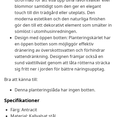
utformad för att visa upp dina favoritväxter eller
blommor samtidigt som den ger en elegant
touch till din trädgård eller uteplats. Den
moderna estetiken och den naturliga finishen
gör den till ett dekorativt element som smälter in
sömlöst i utomhusinredningen.
Design med öppen botten: Planteringskärlet har
en öppen botten som möjliggör effektiv
dränering av överskottsvatten och förhindrar
vattendränkning. Designen främjar också en
sund växttillväxt genom att låta rötterna sträcka
sig fritt ner i jorden för bättre näringsupptag.
Bra att känna till:
Denna planteringslåda har ingen botten.
Specifikationer
Färg: Antracit
Material: Kallvalsat stål