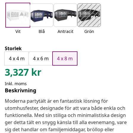
Vit
Blå
Antracit
Grön
Storlek
4 x 4 m
4 x 6 m
4 x 8 m
3,327
kr
Inkl. moms
Beskrivning
Moderna partytält är en fantastisk lösning för
utomhusfester, designade för att vara både enkla och
funktionella. Med sin stiliga och minimalistiska design
ger detta tält en snygg känsla till alla evenemang, vare
sig det handlar om familjemiddagar, bröllop eller