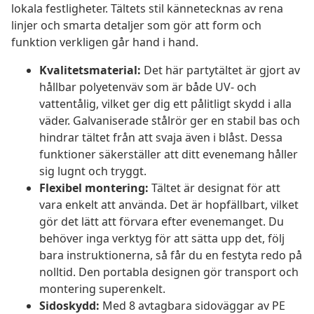
lokala festligheter. Tältets stil kännetecknas av rena
linjer och smarta detaljer som gör att form och
funktion verkligen går hand i hand.
Kvalitetsmaterial:
Det här partytältet är gjort av
hållbar polyetenväv som är både UV- och
vattentålig, vilket ger dig ett pålitligt skydd i alla
väder. Galvaniserade stålrör ger en stabil bas och
hindrar tältet från att svaja även i blåst. Dessa
funktioner säkerställer att ditt evenemang håller
sig lugnt och tryggt.
Flexibel montering:
Tältet är designat för att
vara enkelt att använda. Det är hopfällbart, vilket
gör det lätt att förvara efter evenemanget. Du
behöver inga verktyg för att sätta upp det, följ
bara instruktionerna, så får du en festyta redo på
nolltid. Den portabla designen gör transport och
montering superenkelt.
Sidoskydd:
Med 8 avtagbara sidoväggar av PE