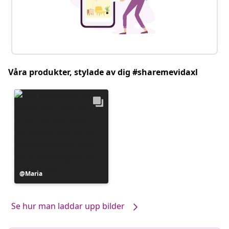
Våra produkter, stylade av dig #sharemevidaxl
Inlägg
Maria
publicerat
av
Se hur man laddar upp bilder