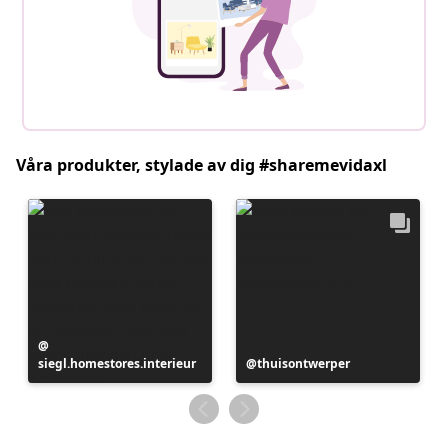
Våra produkter, stylade av dig #sharemevidaxl
Inlägg
siegl.homestores.interieur
publicerat
Inlägg
thuisontwerper
av
publicerat
av