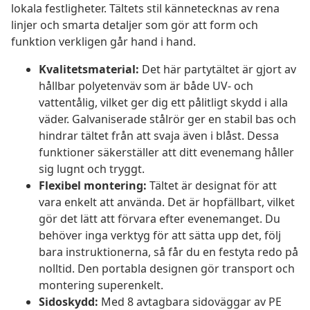
lokala festligheter. Tältets stil kännetecknas av rena
linjer och smarta detaljer som gör att form och
funktion verkligen går hand i hand.
Kvalitetsmaterial:
Det här partytältet är gjort av
hållbar polyetenväv som är både UV- och
vattentålig, vilket ger dig ett pålitligt skydd i alla
väder. Galvaniserade stålrör ger en stabil bas och
hindrar tältet från att svaja även i blåst. Dessa
funktioner säkerställer att ditt evenemang håller
sig lugnt och tryggt.
Flexibel montering:
Tältet är designat för att
vara enkelt att använda. Det är hopfällbart, vilket
gör det lätt att förvara efter evenemanget. Du
behöver inga verktyg för att sätta upp det, följ
bara instruktionerna, så får du en festyta redo på
nolltid. Den portabla designen gör transport och
montering superenkelt.
Sidoskydd:
Med 8 avtagbara sidoväggar av PE