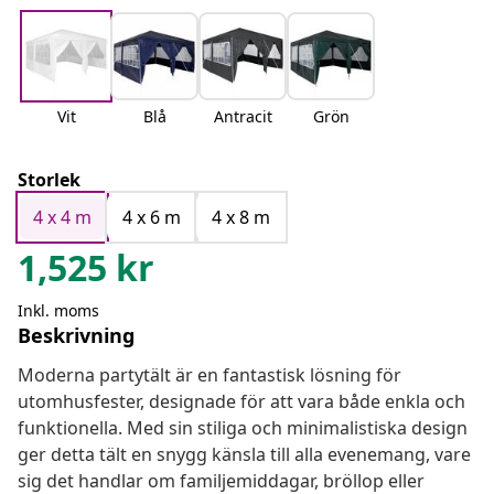
Vit
Blå
Antracit
Grön
Storlek
4 x 4 m
4 x 6 m
4 x 8 m
1,525
kr
Inkl. moms
Beskrivning
Moderna partytält är en fantastisk lösning för
utomhusfester, designade för att vara både enkla och
funktionella. Med sin stiliga och minimalistiska design
ger detta tält en snygg känsla till alla evenemang, vare
sig det handlar om familjemiddagar, bröllop eller