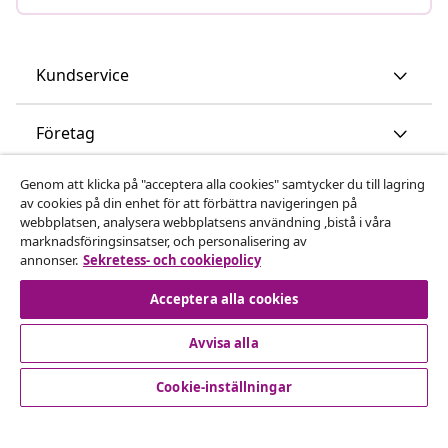
Kundservice
Företag
Genom att klicka på "acceptera alla cookies" samtycker du till lagring
vidaXL
av cookies på din enhet för att förbättra navigeringen på
webbplatsen, analysera webbplatsens användning ,bistå i våra
marknadsföringsinsatser, och personalisering av
Upptäck mer
annonser.
Sekretess- och cookiepolicy
Acceptera alla cookies
Avvisa alla
Cookie-inställningar
© 2008-2026 vidaXL www.vidaxl.se är en webbshop från
vidaXL Marketplace International B.V.