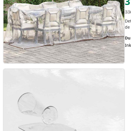
3
33
Det
de
Du 
In