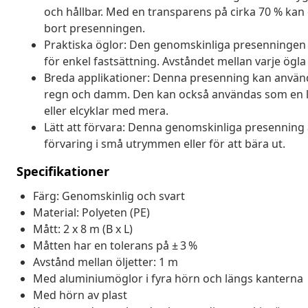
och hållbar. Med en transparens på cirka 70 % kan 
bort presenningen.
Praktiska öglor: Den genomskinliga presenningen ä
för enkel fastsättning. Avståndet mellan varje ögla
Breda applikationer: Denna presenning kan använ
regn och damm. Den kan också användas som en la
eller elcyklar med mera.
Lätt att förvara: Denna genomskinliga presenning är
förvaring i små utrymmen eller för att bära ut.
Specifikationer
Färg: Genomskinlig och svart
Material: Polyeten (PE)
Mått: 2 x 8 m (B x L)
Måtten har en tolerans på ± 3 %
Avstånd mellan öljetter: 1 m
Med aluminiumöglor i fyra hörn och längs kanterna
Med hörn av plast