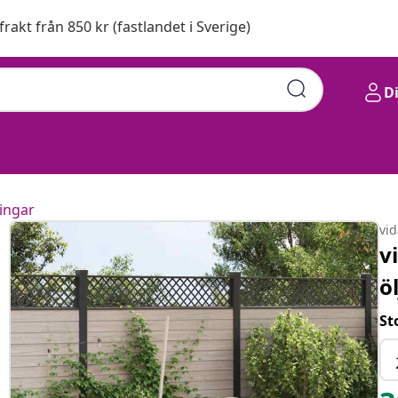
 frakt från 850 kr (fastlandet i Sverige)
D
ingar
vi
v
ö
St