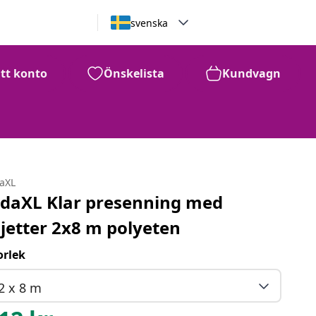
svenska
itt konto
Önskelista
Kundvagn
daXL
idaXL Klar presenning med
ljetter 2x8 m polyeten
orlek
2 x 8 m