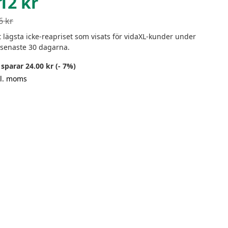
12
kr
6
kr
 lägsta icke-reapriset som visats för vidaXL-kunder under
 senaste 30 dagarna.
sparar 24.00 kr (- 7%)
kl. moms