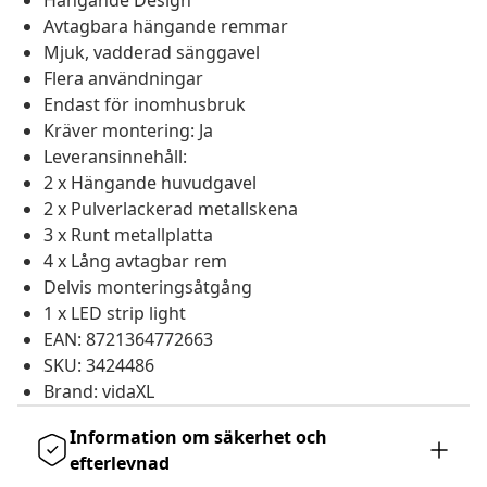
Hängande Design
Avtagbara hängande remmar
Mjuk, vadderad sänggavel
Flera användningar
Endast för inomhusbruk
Kräver montering: Ja
Leveransinnehåll:
2 x Hängande huvudgavel
2 x Pulverlackerad metallskena
3 x Runt metallplatta
4 x Lång avtagbar rem
Delvis monteringsåtgång
1 x LED strip light
EAN: 8721364772663
SKU: 3424486
Brand: vidaXL
Information om säkerhet och
efterlevnad