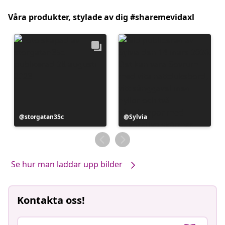
Våra produkter, stylade av dig #sharemevidaxl
Inlägg
storgatan35c
Inlägg
Sylvia
publicerat
publicerat
av
av
Se hur man laddar upp bilder
Kontakta oss!