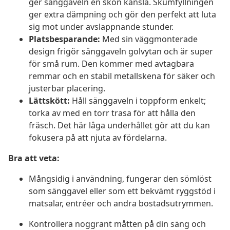
ger sänggaveln en skön känsla. Skumfyllningen
ger extra dämpning och gör den perfekt att luta
sig mot under avslappnande stunder.
Platsbesparande:
Med sin väggmonterade
design frigör sänggaveln golvytan och är super
för små rum. Den kommer med avtagbara
remmar och en stabil metallskena för säker och
justerbar placering.
Lättskött:
Håll sänggaveln i toppform enkelt;
torka av med en torr trasa för att hålla den
fräsch. Det här låga underhållet gör att du kan
fokusera på att njuta av fördelarna.
Bra att veta:
Mångsidig i användning, fungerar den sömlöst
som sänggavel eller som ett bekvämt ryggstöd i
matsalar, entréer och andra bostadsutrymmen.
Kontrollera noggrant måtten på din säng och