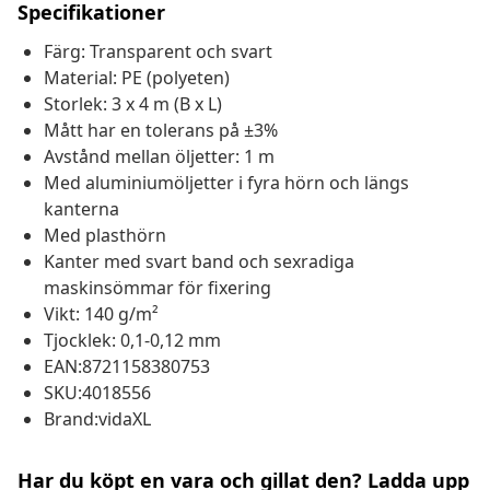
Specifikationer
Färg: Transparent och svart
Material: PE (polyeten)
Storlek: 3 x 4 m (B x L)
Mått har en tolerans på ±3%
Avstånd mellan öljetter: 1 m
Med aluminiumöljetter i fyra hörn och längs
kanterna
Med plasthörn
Kanter med svart band och sexradiga
maskinsömmar för fixering
Vikt: 140 g/m²
Tjocklek: 0,1-0,12 mm
EAN:8721158380753
SKU:4018556
Brand:vidaXL
Har du köpt en vara och gillat den? Ladda upp