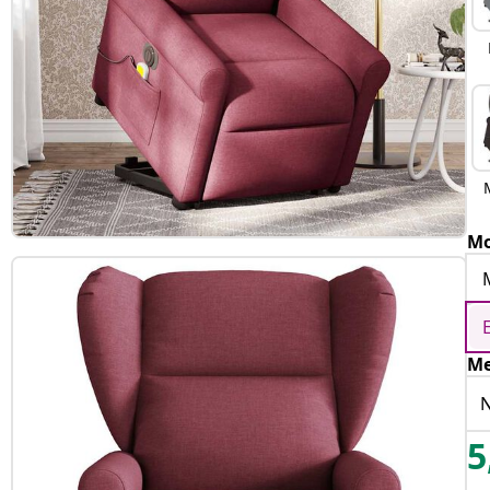
Mo
Me
N
5