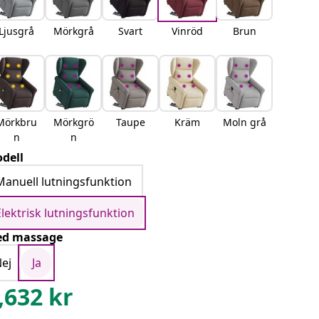
Ljusgrå
Mörkgrå
Svart
Vinröd
Brun
Mörkbru
Mörkgrö
Taupe
Kräm
Moln grå
n
n
dell
Manuell lutningsfunktion
Elektrisk lutningsfunktion
d massage
ej
Ja
,632
kr