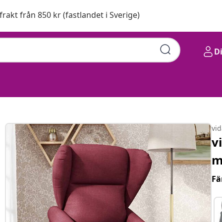
 frakt från 850 kr (fastlandet i Sverige)
D
vi
v
m
Fä