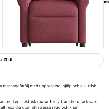
In
a 13 till
ma massagefåtölj med uppresningshjälp och elektrisk
stad med en elektrisk motor för lyftfunktion. Tack vare
lt resa dig utan att stressa rygg och knän.