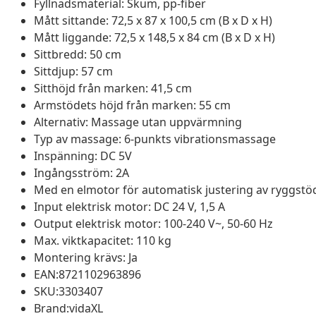
Fyllnadsmaterial: Skum, pp-fiber
Mått sittande: 72,5 x 87 x 100,5 cm (B x D x H)
Mått liggande: 72,5 x 148,5 x 84 cm (B x D x H)
Sittbredd: 50 cm
Sittdjup: 57 cm
Sitthöjd från marken: 41,5 cm
Armstödets höjd från marken: 55 cm
Alternativ: Massage utan uppvärmning
Typ av massage: 6-punkts vibrationsmassage
Inspänning: DC 5V
Ingångsström: 2A
Med en elmotor för automatisk justering av ryggstö
Input elektrisk motor: DC 24 V, 1,5 A
Output elektrisk motor: 100-240 V~, 50-60 Hz
Max. viktkapacitet: 110 kg
Montering krävs: Ja
EAN:8721102963896
SKU:3303407
Brand:vidaXL