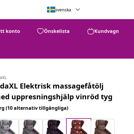
svenska
itt konto
Önskelista
Kundvagn
daXL
idaXL Elektrisk massagefåtölj
ed uppresningshjälp vinröd tyg
rg
(10 alternativ tillgängliga)