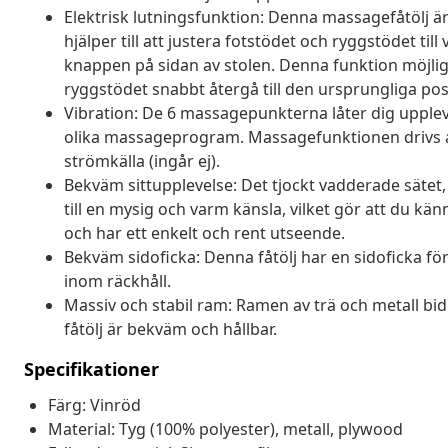
Elektrisk lutningsfunktion: Denna massagefåtölj 
hjälper till att justera fotstödet och ryggstödet till
knappen på sidan av stolen. Denna funktion möjli
ryggstödet snabbt återgå till den ursprungliga po
Vibration: De 6 massagepunkterna låter dig uppleva
olika massageprogram. Massagefunktionen drivs a
strömkälla (ingår ej).
Bekväm sittupplevelse: Det tjockt vadderade sätet
till en mysig och varm känsla, vilket gör att du kän
och har ett enkelt och rent utseende.
Bekväm sidoficka: Denna fåtölj har en sidoficka för
inom räckhåll.
Massiv och stabil ram: Ramen av trä och metall bidr
fåtölj är bekväm och hållbar.
Specifikationer
Färg: Vinröd
Material: Tyg (100% polyester), metall, plywood